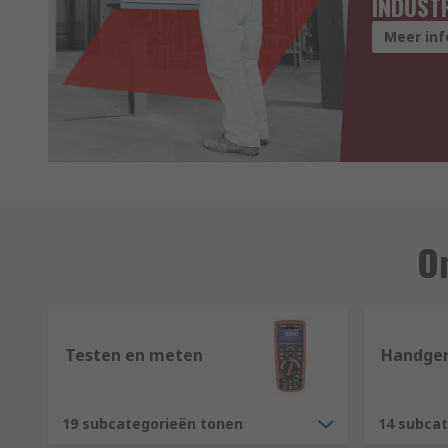
INDUST
Meer inf
On
Testen en meten
Handge
19 subcategorieën tonen
14 subca