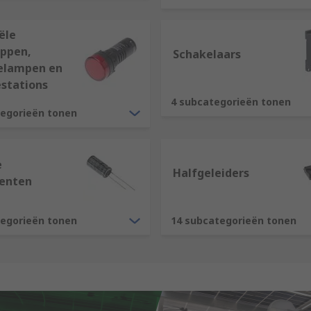
ële
ppen,
Schakelaars
ielampen en
estations
4 subcategorieën tonen
tegorieën tonen
e
Halfgeleiders
enten
tegorieën tonen
14 subcategorieën tonen