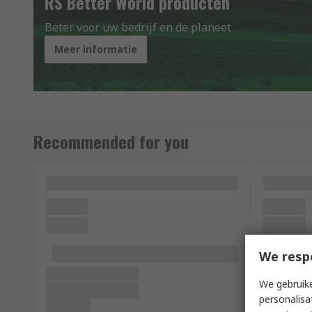
RS Better World producten
Beter voor uw bedrijf en de planeet
Meer informatie
Recommended for you
We resp
We gebruike
personalisa