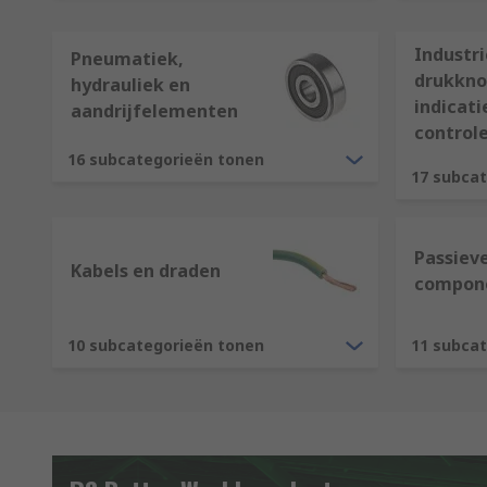
Industri
Pneumatiek,
drukkno
hydrauliek en
indicat
aandrijfelementen
control
16 subcategorieën tonen
17 subca
Passiev
Kabels en draden
compon
10 subcategorieën tonen
11 subca