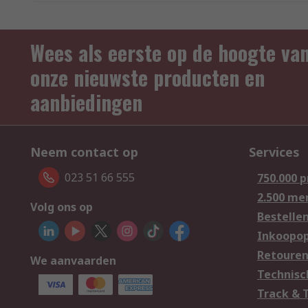
Wees als eerste op de hoogte va
onze nieuwste producten en
aanbiedingen
Neem contact op
Services
023 51 66 555
750.000 
2.500 me
Volg ons op
Bestelle
Inkoopop
Retoure
We aanvaarden
Technisc
Track & 