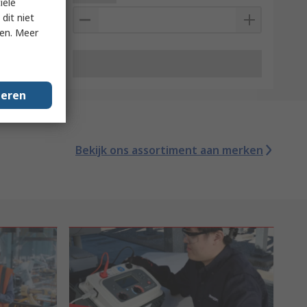
iële
dit niet
ken. Meer
geren
Bekijk ons assortiment aan merken