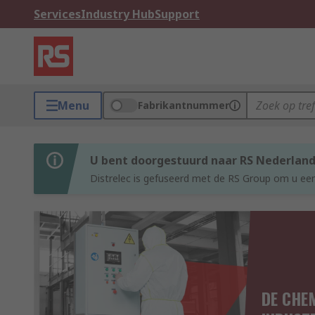
Services
Industry Hub
Support
Menu
Fabrikantnummer
U bent doorgestuurd naar RS Nederlan
Distrelec is gefuseerd met de RS Group om u een
DE CHE