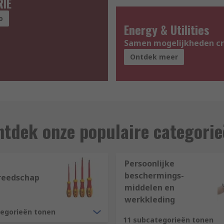
RIE
o
Energy & Utilities
Samen mogelijkheden c
Ontdek meer
tdek onze populaire categori
Persoonlijke
beschermings-
reedschap
middelen en
werkkleding
tegorieën tonen
11 subcategorieën tonen