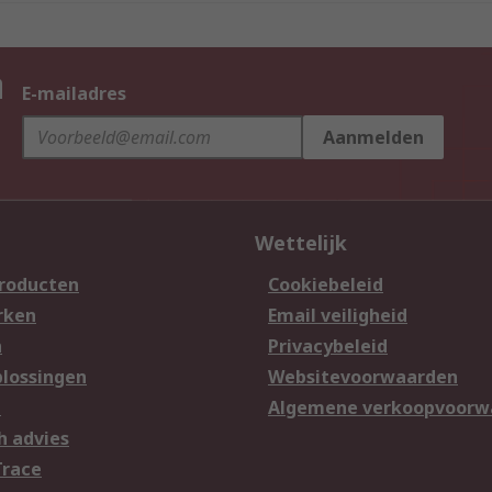
n
E-mailadres
Aanmelden
Wettelijk
producten
Cookiebeleid
rken
Email veiligheid
n
Privacybeleid
lossingen
Websitevoorwaarden
n
Algemene verkoopvoorw
h advies
Trace