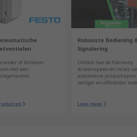
pneumatische
Robuuste Bediening 
tventielen
Signalering
erander of blokkeer
Ontdek hoe de Harmony
room met een
drukknoppen en relais u
sregelventiel.
automotive productieproc
veiliger en efficiënter ma
producten
Lees meer