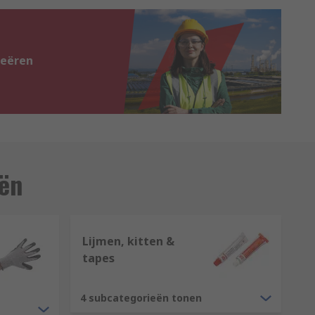
reëren
eën
Lijmen, kitten &
tapes
4 subcategorieën tonen