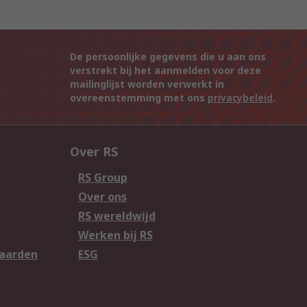
De persoonlijke gegevens die u aan ons
verstrekt bij het aanmelden voor deze
mailinglijst worden verwerkt in
overeenstemming met ons
privacybeleid
.
Over RS
RS Group
Over ons
RS wereldwijd
Werken bij RS
aarden
ESG