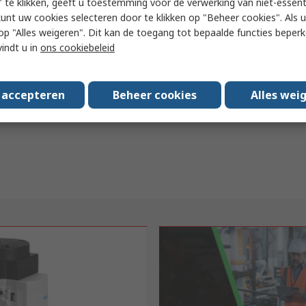
 te klikken, geeft u toestemming voor de verwerking van niet-essent
kunt uw cookies selecteren door te klikken op "Beheer cookies". Als u 
 u op "Alles weigeren". Dit kan de toegang tot bepaalde functies beper
vindt u in
ons cookiebeleid
s accepteren
Beheer cookies
Alles wei