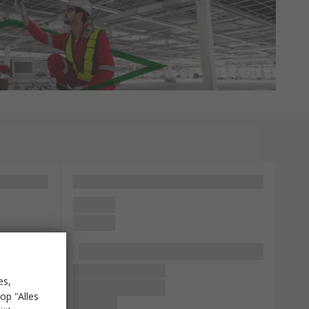
es,
op "Alles