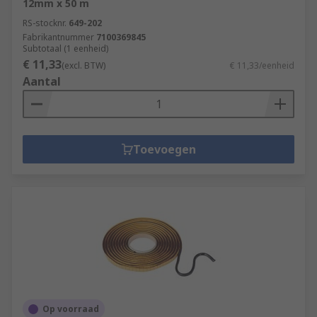
12mm x 50 m
RS-stocknr.
649-202
Fabrikantnummer
7100369845
Subtotaal (1 eenheid)
€ 11,33
(excl. BTW)
€ 11,33/eenheid
Aantal
Toevoegen
Op voorraad