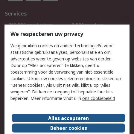
Services
750.000 producten
2.500 merken
Bestellen
Inkoopoplossingen
We respecteren uw privacy
Retouren
Technisch advies
We gebruiken cookies en andere technologieën voor
Track & Trace
statistische gebruiksanalyses, personalisatie en om
advertenties weer te geven op websites van derden.
Wettelijk
Door op "Alles accepteren" te klikken, geeft u
toestemming voor de verwerking van niet-essentiële
Cookiebeleid
Email veiligheid
cookies. U kunt uw cookies selecteren door te klikken op
Privacybeleid
Websitevoorwaarden
"Beheer cookies". Als u dit niet wilt, klikt u op "Alles
weigeren". Dit kan de toegang tot bepaalde functies
Algemene
beperken. Meer informatie vindt u in
ons cookiebeleid
verkoopvoorwaarden
Over RS
Alles accepteren
RS Group
Over ons
Beheer cookies