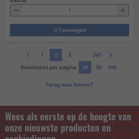
Aantal
Toevoegen
1
2
3
247
Resultaten per pagina
20
50
100
Terug naar boven
Wees als eerste op de hoogte van
onze nieuwste producten en
aanbiedingen