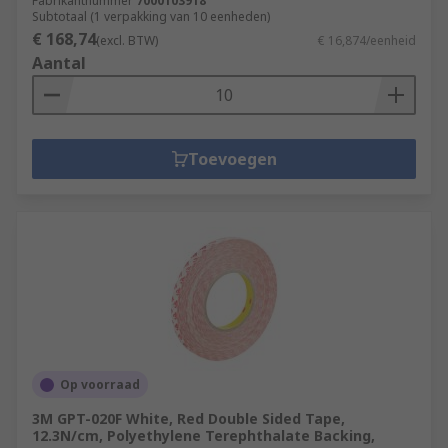
Fabrikantnummer
7000103918
Subtotaal (1 verpakking van 10 eenheden)
€ 168,74
(excl. BTW)
€ 16,874/eenheid
Aantal
Toevoegen
Op voorraad
3M GPT-020F White, Red Double Sided Tape,
12.3N/cm, Polyethylene Terephthalate Backing,