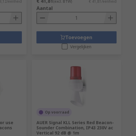
€ 41,81
3,12/eenheid
(excl. BTW)
€ 41,81/eenheid
Aantal
Toevoegen
Vergelijken
Op voorraad
or use
AUER Signal KLL Series Red Beacon-
eacons
Sounder Combination, IP43 230V ac
Vertical 92 dB @ 1m