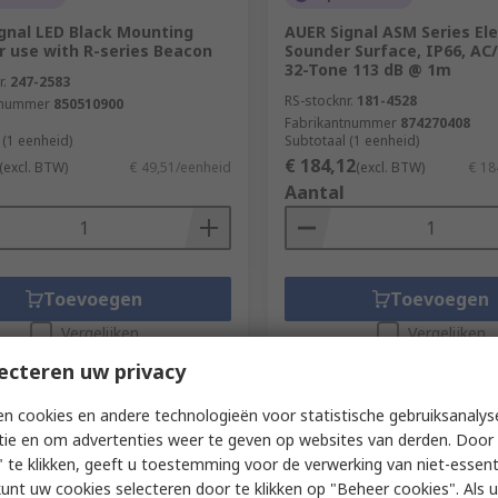
gnal LED Black Mounting
AUER Signal ASM Series Ele
r use with R-series Beacon
Sounder Surface, IP66, AC/
32-Tone 113 dB @ 1m
r.
247-2583
RS-stocknr.
181-4528
tnummer
850510900
Fabrikantnummer
874270408
 (1 eenheid)
Subtotaal (1 eenheid)
€ 184,12
(excl. BTW)
€ 49,51/eenheid
(excl. BTW)
€ 18
Aantal
Toevoegen
Toevoegen
Vergelijken
Vergelijken
ecteren uw privacy
n cookies en andere technologieën voor statistische gebruiksanalys
tie en om advertenties weer te geven op websites van derden. Door 
 te klikken, geeft u toestemming voor de verwerking van niet-essent
kunt uw cookies selecteren door te klikken op "Beheer cookies". Als u 