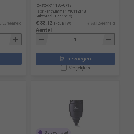
RS-stocknr.
135-0717
Fabrikantnummer
710112113
Subtotaal (1 eenheid)
€ 88,12
6,83/eenheid
(excl. BTW)
€ 88,12/eenheid
Aantal
Toevoegen
Vergelijken
Op voorraad