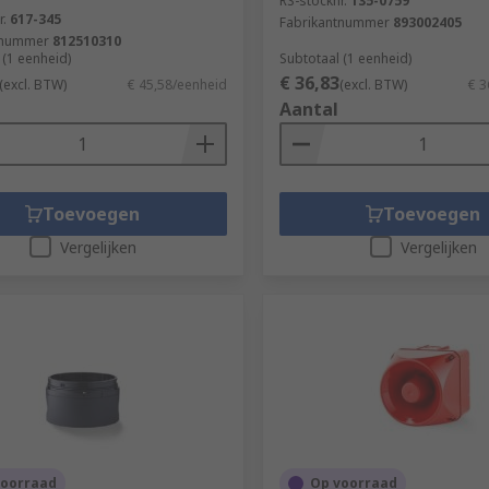
RS-stocknr.
135-0759
r.
617-345
Fabrikantnummer
893002405
tnummer
812510310
 (1 eenheid)
Subtotaal (1 eenheid)
€ 36,83
(excl. BTW)
€ 45,58/eenheid
(excl. BTW)
€ 3
Aantal
Toevoegen
Toevoegen
Vergelijken
Vergelijken
voorraad
Op voorraad