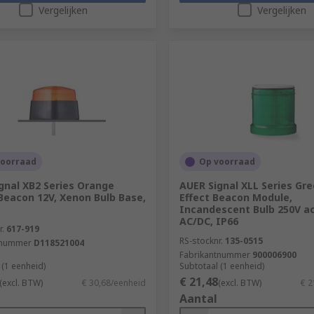
Vergelijken
Vergelijken
voorraad
Op voorraad
gnal XB2 Series Orange
AUER Signal XLL Series Gr
Beacon 12V, Xenon Bulb Base,
Effect Beacon Module,
Incandescent Bulb 250V ac
AC/DC, IP66
r.
617-919
RS-stocknr.
135-0515
tnummer
D118521004
Fabrikantnummer
900006900
 (1 eenheid)
Subtotaal (1 eenheid)
€ 21,48
(excl. BTW)
€ 30,68/eenheid
(excl. BTW)
€ 2
Aantal