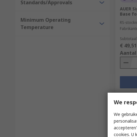
Standards/Approvals
AUER Si
Base fo
Minimum Operating
RS-stockn
Temperature
Fabrikan
Subtotaal
€ 49,51
Aantal
We resp
We gebruike
personalisa
accepteren"
cookies. U 