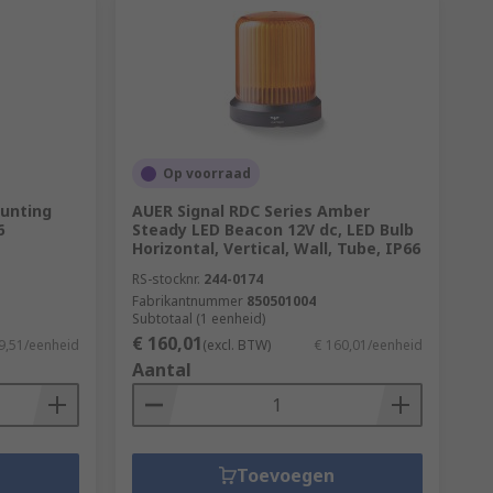
Op voorraad
ounting
AUER Signal RDC Series Amber
6
Steady LED Beacon 12V dc, LED Bulb
Horizontal, Vertical, Wall, Tube, IP66
RS-stocknr.
244-0174
Fabrikantnummer
850501004
Subtotaal (1 eenheid)
€ 160,01
9,51/eenheid
(excl. BTW)
€ 160,01/eenheid
Aantal
Toevoegen