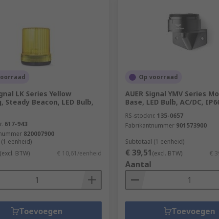
voorraad
Op voorraad
gnal LK Series Yellow
AUER Signal YMV Series M
g, Steady Beacon, LED Bulb,
Base, LED Bulb, AC/DC, IP6
RS-stocknr.
135-0657
r.
617-943
Fabrikantnummer
901573900
tnummer
820007900
 (1 eenheid)
Subtotaal (1 eenheid)
€ 39,51
(excl. BTW)
€ 10,61/eenheid
(excl. BTW)
€ 3
Aantal
Toevoegen
Toevoegen