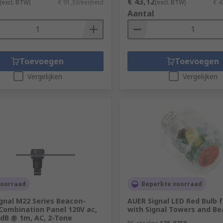
€ 43,12
(excl. BTW)
€ 91,33/eenheid
(excl. BTW)
€ 4
Aantal
Toevoegen
Toevoegen
Vergelijken
Vergelijken
voorraad
Beperkte voorraad
gnal M22 Series Beacon-
AUER Signal LED Red Bulb f
Combination Panel 120V ac,
with Signal Towers and B
 dB @ 1m, AC, 2-Tone