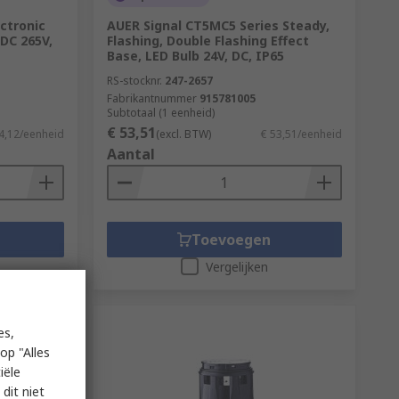
ctronic
AUER Signal CT5MC5 Series Steady,
DC 265V,
Flashing, Double Flashing Effect
Base, LED Bulb 24V, DC, IP65
RS-stocknr.
247-2657
Fabrikantnummer
915781005
Subtotaal (1 eenheid)
€ 53,51
4,12/eenheid
(excl. BTW)
€ 53,51/eenheid
Aantal
Toevoegen
Vergelijken
es,
op "Alles
iële
dit niet