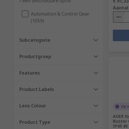
1 een beschikbare optie
€ 91,33
Aantal
Automation & Control Gear
(1059)
Subcategorie
Productgroep
Features
Product Labels
Lens Colour
Op 
AUER Si
Buzzer 
Product Type
IP65 85