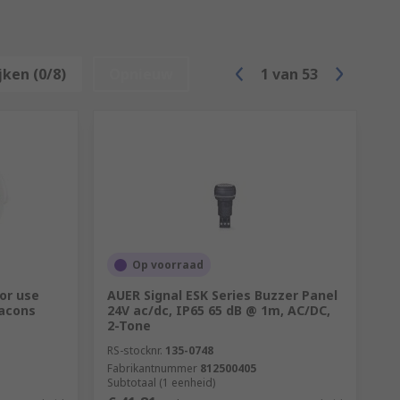
jken (0/8)
Opnieuw
1
van
53
Op voorraad
or use
AUER Signal ESK Series Buzzer Panel
eacons
24V ac/dc, IP65 65 dB @ 1m, AC/DC,
2-Tone
RS-stocknr.
135-0748
Fabrikantnummer
812500405
Subtotaal (1 eenheid)