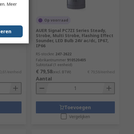
ken. Meer
Op voorraad
nge
AUER Signal PC7ZI Series Steady,
geren
ED Bulb,
Strobe, Multi Strobe, Flashing Effect
Sounder, LED Bulb 24V ac/dc, IP67,
IP66
RS-stocknr.
247-2622
Fabrikantnummer
910520405
Subtotaal (1 eenheid)
€ 79,58
0,61/eenheid
(excl. BTW)
€ 79,58/eenheid
Aantal
Toevoegen
Vergelijken