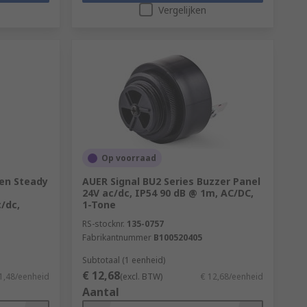
Vergelijken
Op voorraad
een Steady
AUER Signal BU2 Series Buzzer Panel
24V ac/dc, IP54 90 dB @ 1m, AC/DC,
/dc,
1-Tone
RS-stocknr.
135-0757
Fabrikantnummer
B100520405
Subtotaal (1 eenheid)
€ 12,68
1,48/eenheid
(excl. BTW)
€ 12,68/eenheid
Aantal