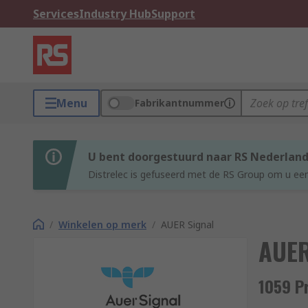
Services
Industry Hub
Support
Menu
Fabrikantnummer
U bent doorgestuurd naar RS Nederlan
Distrelec is gefuseerd met de RS Group om u een
/
Winkelen op merk
/
AUER Signal
AUER
1059 P