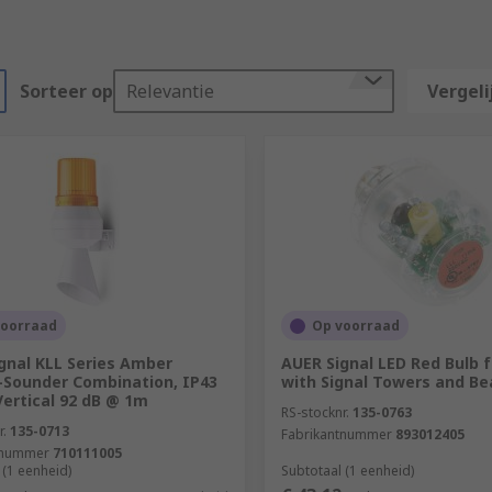
Sorteer op
Relevantie
Vergeli
voorraad
Op voorraad
gnal KLL Series Amber
AUER Signal LED Red Bulb f
Sounder Combination, IP43
with Signal Towers and B
Vertical 92 dB @ 1m
RS-stocknr.
135-0763
r.
135-0713
Fabrikantnummer
893012405
tnummer
710111005
 (1 eenheid)
Subtotaal (1 eenheid)