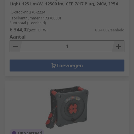
Light 125 Lm/W, 12500 lm, CEE 7/17 Plug, 240V, IP54
RS-stocknr.
270-2224
Fabrikantnummer
1173700001
Subtotaal (1 eenheid)
€ 344,02
(excl. BTW)
€ 344,02/eenheid
Aantal
Toevoegen
Op voorraad