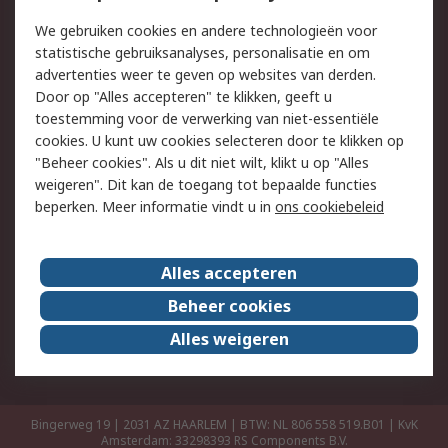
Retouren
Technisch advies
We gebruiken cookies en andere technologieën voor
Track & Trace
statistische gebruiksanalyses, personalisatie en om
advertenties weer te geven op websites van derden.
Wettelijk
Door op "Alles accepteren" te klikken, geeft u
toestemming voor de verwerking van niet-essentiële
Cookiebeleid
Email veiligheid
cookies. U kunt uw cookies selecteren door te klikken op
Privacybeleid
Websitevoorwaarden
"Beheer cookies". Als u dit niet wilt, klikt u op "Alles
weigeren". Dit kan de toegang tot bepaalde functies
Algemene
beperken. Meer informatie vindt u in
ons cookiebeleid
verkoopvoorwaarden
Over RS
Alles accepteren
RS Group
Over ons
Beheer cookies
RS wereldwijd
Werken bij RS
Alles weigeren
ESG
Bingerweg 19 | 2031 AZ HAARLEM | BTW: NL 806 558 519.B01 | KvK
Amsterdam: 33298393
RS Components B.V.