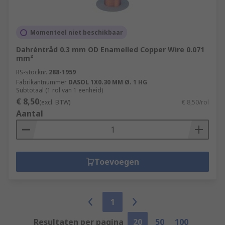
Momenteel niet beschikbaar
Dahréntråd 0.3 mm OD Enamelled Copper Wire 0.071
mm²
RS-stocknr.
288-1959
Fabrikantnummer
DASOL 1X0.30 MM Ø. 1 HG
Subtotaal (1 rol van 1 eenheid)
€ 8,50
(excl. BTW)
€ 8,50/rol
Aantal
Toevoegen
1
Resultaten per pagina
20
50
100