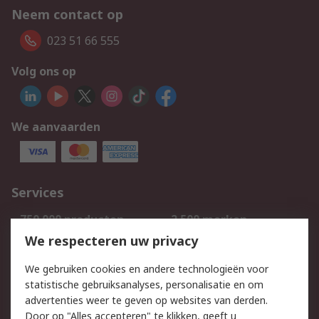
Neem contact op
023 51 66 555
Volg ons op
We aanvaarden
Services
750.000 producten
2.500 merken
Bestellen
Inkoopoplossingen
We respecteren uw privacy
Retouren
Technisch advies
We gebruiken cookies en andere technologieën voor
Track & Trace
statistische gebruiksanalyses, personalisatie en om
advertenties weer te geven op websites van derden.
Wettelijk
Door op "Alles accepteren" te klikken, geeft u