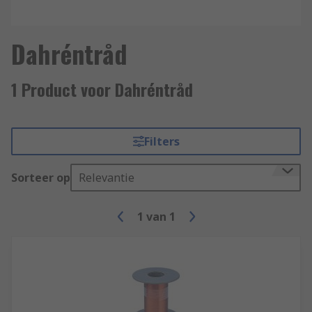
Dahréntråd
1 Product voor Dahréntråd
Filters
Sorteer op
Relevantie
1
van
1