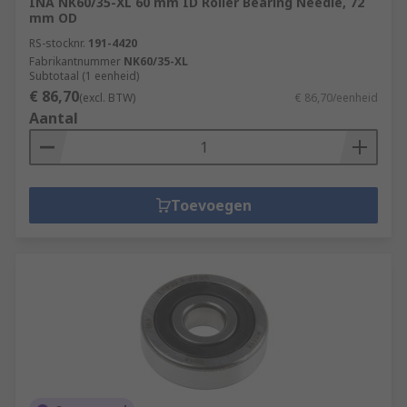
INA NK60/35-XL 60 mm ID Roller Bearing Needle, 72
mm OD
RS-stocknr.
191-4420
Fabrikantnummer
NK60/35-XL
Subtotaal (1 eenheid)
€ 86,70
(excl. BTW)
€ 86,70/eenheid
Aantal
Toevoegen