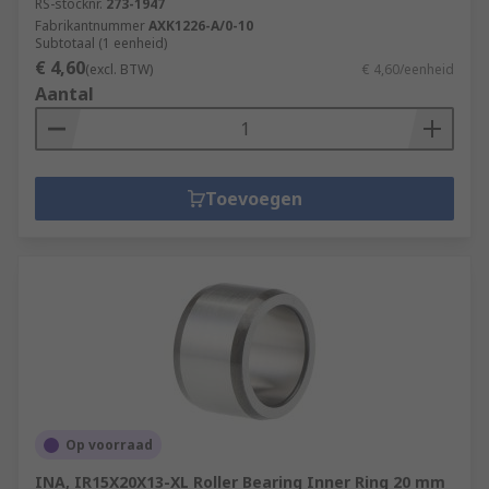
RS-stocknr.
273-1947
Fabrikantnummer
AXK1226-A/0-10
Subtotaal (1 eenheid)
€ 4,60
(excl. BTW)
€ 4,60/eenheid
Aantal
Toevoegen
Op voorraad
INA, IR15X20X13-XL Roller Bearing Inner Ring 20 mm