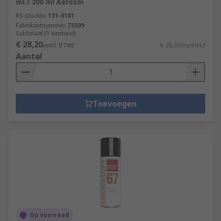
ml / 200 ml Aerosol
RS-stocknr.
131-6181
Fabrikantnummer
73509
Subtotaal (1 eenheid)
€ 28,20
(excl. BTW)
€ 28,20/eenheid
Aantal
Toevoegen
Op voorraad