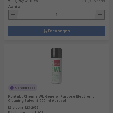
€ 11,98
(excl. BTW)
€ 11,98/eenheid
Aantal
Toevoegen
Op voorraad
Kontakt Chemie WL General Purpose Electronic
Cleaning Solvent 200 ml Aerosol
RS-stocknr.
823-2656
Fabrikantnummer
71009