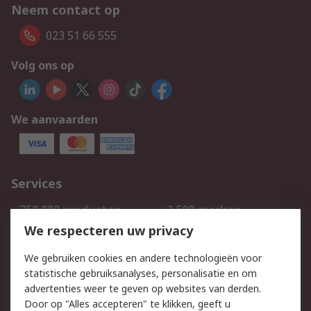
Neem contact op
023 51 66 555
Volg ons op
We aanvaarden
Services
750.000 producten
2.500 merken
Bestellen
Inkoopoplossingen
We respecteren uw privacy
Retouren
Technisch advies
We gebruiken cookies en andere technologieën voor
Track & Trace
statistische gebruiksanalyses, personalisatie en om
advertenties weer te geven op websites van derden.
Wettelijk
Door op "Alles accepteren" te klikken, geeft u