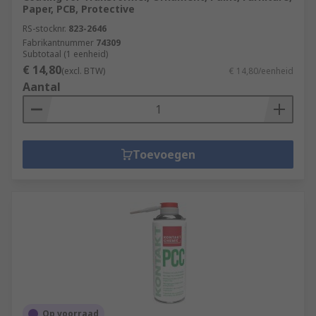
Paper, PCB, Protective
RS-stocknr.
823-2646
Fabrikantnummer
74309
Subtotaal (1 eenheid)
€ 14,80
(excl. BTW)
€ 14,80/eenheid
Aantal
Toevoegen
Op voorraad