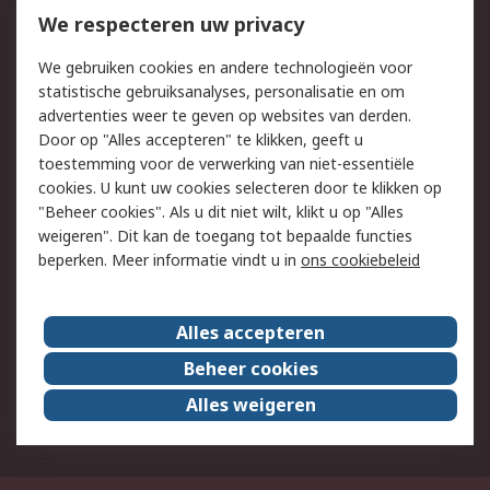
Bestellen
Inkoopoplossingen
We respecteren uw privacy
Retouren
Technisch advies
We gebruiken cookies en andere technologieën voor
Track & Trace
statistische gebruiksanalyses, personalisatie en om
advertenties weer te geven op websites van derden.
Wettelijk
Door op "Alles accepteren" te klikken, geeft u
toestemming voor de verwerking van niet-essentiële
Cookiebeleid
Email veiligheid
cookies. U kunt uw cookies selecteren door te klikken op
Privacybeleid
Websitevoorwaarden
"Beheer cookies". Als u dit niet wilt, klikt u op "Alles
weigeren". Dit kan de toegang tot bepaalde functies
Algemene
beperken. Meer informatie vindt u in
ons cookiebeleid
verkoopvoorwaarden
Over RS
Alles accepteren
RS Group
Over ons
Beheer cookies
RS wereldwijd
Werken bij RS
Alles weigeren
ESG