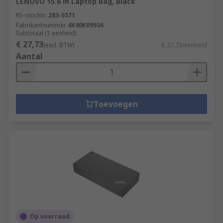
LENOVO 15.6 in Laptop Bag, Black
RS-stocknr.
283-5571
Fabrikantnummer
4X40K09936
Subtotaal (1 eenheid)
€ 27,73
(excl. BTW)
€ 27,73/eenheid
Aantal
Toevoegen
Op voorraad