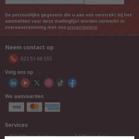
De persoonlijke gegevens die u aan ons verstrekt bij het
aanmelden voor deze mailinglijst worden verwerkt in
overeenstemming met ons
privacybeleid
.
Neem contact op
023 51 66 555
Volg ons op
We aanvaarden
Services
750.000 producten
2.500 merken