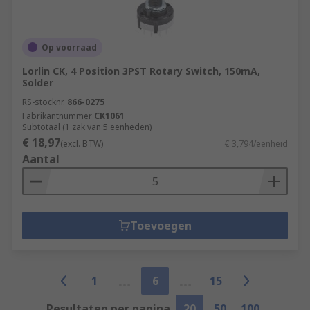
Op voorraad
Lorlin CK, 4 Position 3PST Rotary Switch, 150mA,
Solder
RS-stocknr.
866-0275
Fabrikantnummer
CK1061
Subtotaal (1 zak van 5 eenheden)
€ 18,97
(excl. BTW)
€ 3,794/eenheid
Aantal
Toevoegen
1
6
15
Resultaten per pagina
20
50
100