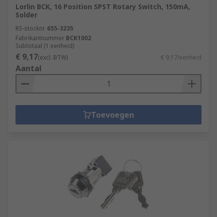
Lorlin BCK, 16 Position SPST Rotary Switch, 150mA,
Solder
RS-stocknr.
655-3235
Fabrikantnummer
BCK1002
Subtotaal (1 eenheid)
€ 9,17
(excl. BTW)
€ 9,17/eenheid
Aantal
Toevoegen