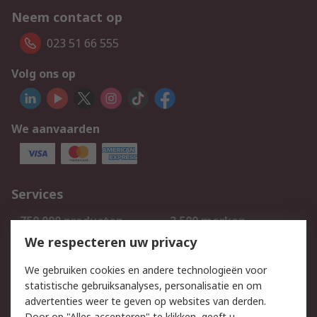
Neem contact op
023 51 66 555
Volg ons op
We aanvaarden
Services
750.000 producten
2.500 merken
Bestellen
Inkoopoplossingen
We respecteren uw privacy
Retouren
Technisch advies
We gebruiken cookies en andere technologieën voor
Track & Trace
statistische gebruiksanalyses, personalisatie en om
advertenties weer te geven op websites van derden.
Wettelijk
Door op "Alles accepteren" te klikken, geeft u