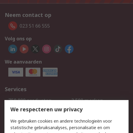
Neem contact op
023 51 66 555
Volg ons op
We aanvaarden
Services
750.000 producten
2.500 merken
Bestellen
Inkoopoplossingen
We respecteren uw privacy
Retouren
Technisch advies
We gebruiken cookies en andere technologieën voor
Track & Trace
statistische gebruiksanalyses, personalisatie en om