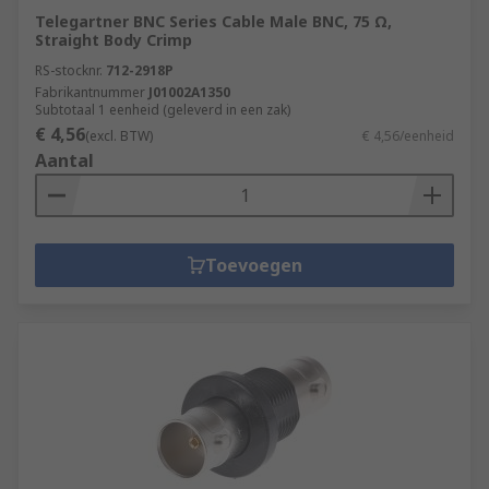
Telegartner BNC Series Cable Male BNC, 75 Ω,
Straight Body Crimp
RS-stocknr.
712-2918P
Fabrikantnummer
J01002A1350
Subtotaal 1 eenheid (geleverd in een zak)
€ 4,56
(excl. BTW)
€ 4,56/eenheid
Aantal
Toevoegen