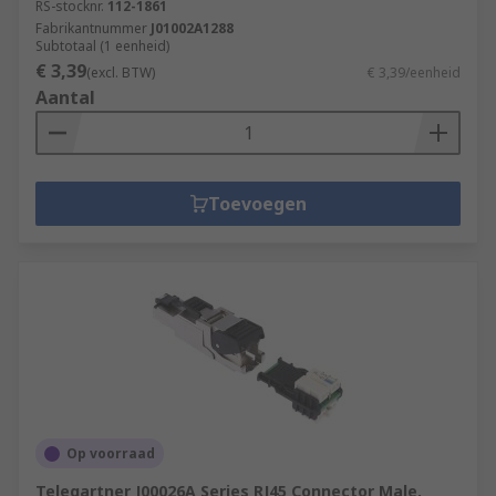
RS-stocknr.
112-1861
Fabrikantnummer
J01002A1288
Subtotaal (1 eenheid)
€ 3,39
(excl. BTW)
€ 3,39/eenheid
Aantal
Toevoegen
Op voorraad
Telegartner J00026A Series RJ45 Connector Male,