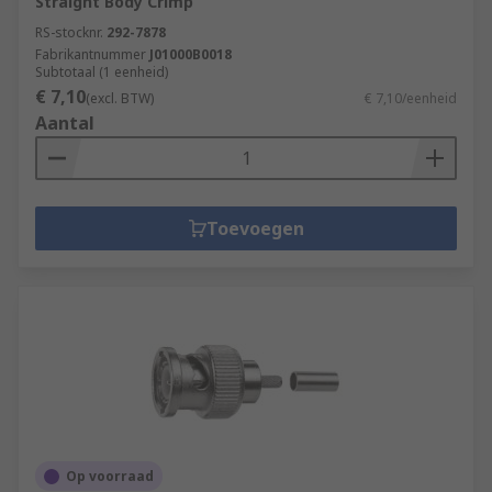
Straight Body Crimp
RS-stocknr.
292-7878
Fabrikantnummer
J01000B0018
Subtotaal (1 eenheid)
€ 7,10
(excl. BTW)
€ 7,10/eenheid
Aantal
Toevoegen
Op voorraad