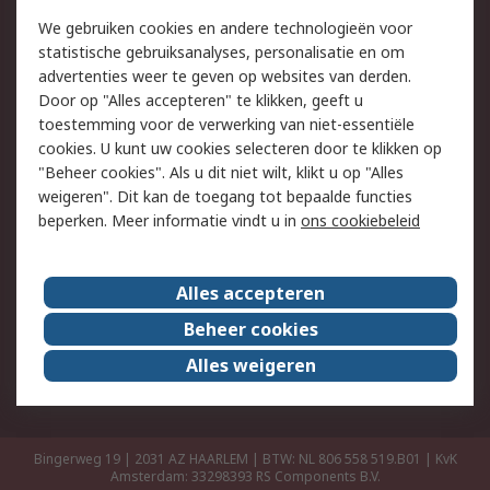
Retouren
Technisch advies
We gebruiken cookies en andere technologieën voor
Track & Trace
statistische gebruiksanalyses, personalisatie en om
advertenties weer te geven op websites van derden.
Wettelijk
Door op "Alles accepteren" te klikken, geeft u
toestemming voor de verwerking van niet-essentiële
Cookiebeleid
Email veiligheid
cookies. U kunt uw cookies selecteren door te klikken op
Privacybeleid
Websitevoorwaarden
"Beheer cookies". Als u dit niet wilt, klikt u op "Alles
weigeren". Dit kan de toegang tot bepaalde functies
Algemene
beperken. Meer informatie vindt u in
ons cookiebeleid
verkoopvoorwaarden
Over RS
Alles accepteren
RS Group
Over ons
Beheer cookies
RS wereldwijd
Werken bij RS
Alles weigeren
ESG
Bingerweg 19 | 2031 AZ HAARLEM | BTW: NL 806 558 519.B01 | KvK
Amsterdam: 33298393
RS Components B.V.