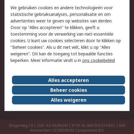
Retouren
Technisch advies
We gebruiken cookies en andere technologieën voor
Track & Trace
statistische gebruiksanalyses, personalisatie en om
advertenties weer te geven op websites van derden.
Wettelijk
Door op "Alles accepteren" te klikken, geeft u
toestemming voor de verwerking van niet-essentiële
Cookiebeleid
Email veiligheid
cookies. U kunt uw cookies selecteren door te klikken op
Privacybeleid
Websitevoorwaarden
"Beheer cookies". Als u dit niet wilt, klikt u op "Alles
weigeren". Dit kan de toegang tot bepaalde functies
Algemene
beperken. Meer informatie vindt u in
ons cookiebeleid
verkoopvoorwaarden
Over RS
Alles accepteren
RS Group
Over ons
Beheer cookies
RS wereldwijd
Werken bij RS
Alles weigeren
ESG
Bingerweg 19 | 2031 AZ HAARLEM | BTW: NL 806 558 519.B01 | KvK
Amsterdam: 33298393
RS Components B.V.