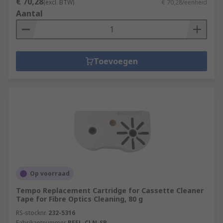
€ 70,28
(excl. BTW)
€ 70,28/eenheid
Aantal
Toevoegen
Op voorraad
Tempo Replacement Cartridge for Cassette Cleaner
Tape for Fibre Optics Cleaning, 80 g
RS-stocknr.
232-5316
Fabrikantnummer
REEL-CLN-SP