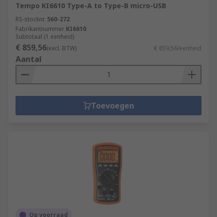
Tempo KI6610 Type-A to Type-B micro-USB
RS-stocknr.
560-272
Fabrikantnummer
KI6610
Subtotaal (1 eenheid)
€ 859,56
(excl. BTW)
€ 859,56/eenheid
Aantal
Toevoegen
Op voorraad