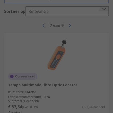
Sorteer op
Relevantie
7
van
9
Op voorraad
Tempo Multimode Fibre Optic Locator
RS-stocknr.
834-958
Fabrikantnummer
100XL-C/A
Subtotaal (1 eenheid)
€ 57,84
(excl. BTW)
€ 57,84/eenheid
Aantal