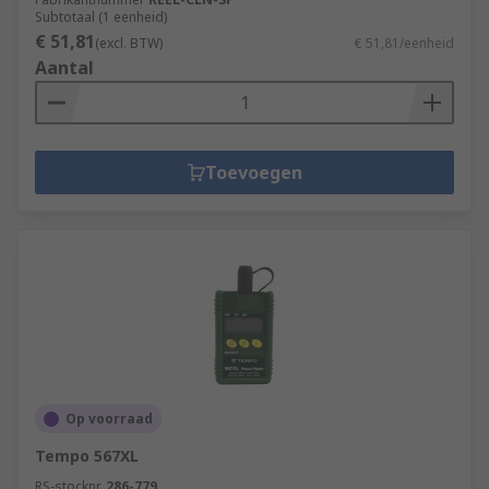
Subtotaal (1 eenheid)
€ 51,81
(excl. BTW)
€ 51,81/eenheid
Aantal
Toevoegen
Op voorraad
Tempo 567XL
RS-stocknr.
286-779