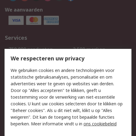
We aanvaarden
Services
750.000 producten
2.500 merken
Bestellen
Inkoopoplossingen
We respecteren uw privacy
Retouren
Technisch advies
We gebruiken cookies en andere technologieën voor
Track & Trace
statistische gebruiksanalyses, personalisatie en om
advertenties weer te geven op websites van derden.
Wettelijk
Door op "Alles accepteren" te klikken, geeft u
toestemming voor de verwerking van niet-essentiële
Cookiebeleid
Email veiligheid
cookies. U kunt uw cookies selecteren door te klikken op
Privacybeleid
Websitevoorwaarden
"Beheer cookies". Als u dit niet wilt, klikt u op "Alles
weigeren". Dit kan de toegang tot bepaalde functies
Algemene
beperken. Meer informatie vindt u in
ons cookiebeleid
verkoopvoorwaarden