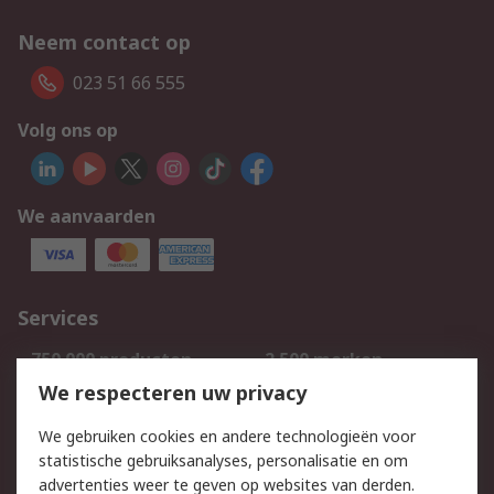
Neem contact op
023 51 66 555
Volg ons op
We aanvaarden
Services
750.000 producten
2.500 merken
Bestellen
Inkoopoplossingen
We respecteren uw privacy
Retouren
Technisch advies
We gebruiken cookies en andere technologieën voor
Track & Trace
statistische gebruiksanalyses, personalisatie en om
advertenties weer te geven op websites van derden.