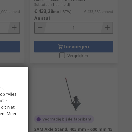
Subtotaal (1 eenheid)
€ 433,28
9,00/eenheid
(excl. BTW)
€ 433,28/eenheid
Aantal
Toevoegen
Vergelijken
es,
op "Alles
iële
dit niet
ken. Meer
Voorradig bij de fabrikant
ye Bolt,
SAM Axle Stand, 405 mm - 600 mm 15