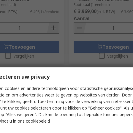
1 eenheid)
Subtotaal (1 eenheid)
€ 3.969,00
(excl. BTW)
€ 406,14/eenheid
(excl. BTW)
€ 3.96
Aantal
Toevoegen
Toevoegen
Vergelijken
Vergelijken
ecteren uw privacy
n cookies en andere technologieën voor statistische gebruiksanalys
tie en om advertenties weer te geven op websites van derden. Door 
 te klikken, geeft u toestemming voor de verwerking van niet-essent
kunt uw cookies selecteren door te klikken op "Beheer cookies". Als u 
 u op "Alles weigeren". Dit kan de toegang tot bepaalde functies beper
dig bij de fabrikant
Voorradig bij de fabrikant
vindt u in
ons cookiebeleid
, 535 mm - 885 mm 3 t Load
nVent HOFFMAN Mild Steel E