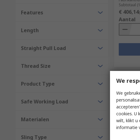
Subtotaal (
€ 406,14
Features
Aantal
Length
Straight Pull Load
Thread Size
We resp
Product Type
We gebruike
personalisa
Safe Working Load
accepteren"
cookies. U 
Materialen
wilt, klikt
Voorra
informatie 
Sling Type
SAM Jack