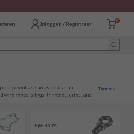
0
aceren
Inloggen / Registreer
ng equipment and accessories. Our
Tonen
d wire ropes, slings, thimbles, grips, and
Eye Bolts
vehicles off the ground. While a bottle jack