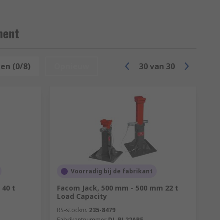
ment
en (0/8)
Opnieuw
30
van
30
Voorradig bij de fabrikant
 40 t
Facom Jack, 500 mm - 500 mm 22 t
Load Capacity
RS-stocknr.
235-8479
Fabrikantnummer
DL.PL22APF