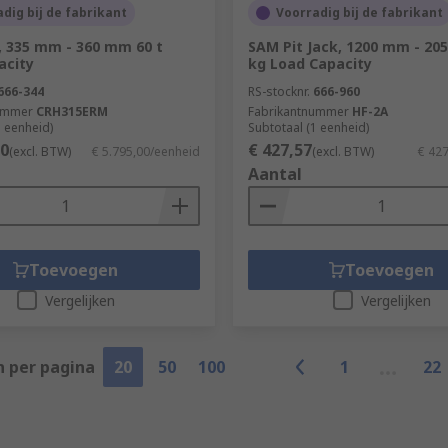
dig bij de fabrikant
Voorradig bij de fabrikant
, 335 mm - 360 mm 60 t
SAM Pit Jack, 1200 mm - 20
acity
kg Load Capacity
666-344
RS-stocknr.
666-960
ummer
CRH315ERM
Fabrikantnummer
HF-2A
1 eenheid)
Subtotaal (1 eenheid)
00
€ 427,57
(excl. BTW)
€ 5.795,00/eenheid
(excl. BTW)
€ 42
Aantal
Toevoegen
Toevoegen
Vergelijken
Vergelijken
n per pagina
20
50
100
1
22