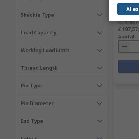
Capacity
Alle
RS-stocknr.
Shackle Type
Fabrikantn
Subtotaal (
€ 187,57
Load Capacity
Aantal
Working Load Limit
Thread Length
Pin Type
Pin Diameter
End Type
Colour