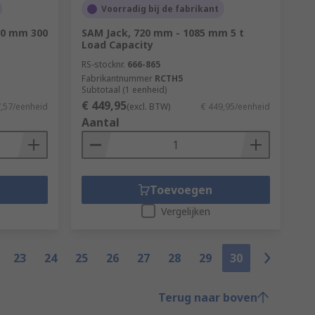
Voorradig bij de fabrikant
50 mm 300
SAM Jack, 720 mm - 1085 mm 5 t
Load Capacity
RS-stocknr.
666-865
Fabrikantnummer
RCTH5
Subtotaal (1 eenheid)
€ 449,95
7,57/eenheid
(excl. BTW)
€ 449,95/eenheid
Aantal
Toevoegen
Vergelijken
23
24
25
26
27
28
29
30
Terug naar boven