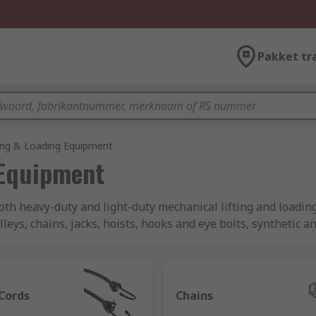
Pakket tr
ting & Loading Equipment
 Equipment
both heavy-duty and light-duty mechanical lifting and loadi
eys, chains, jacks, hoists, hooks and eye bolts, synthetic an
ipment for the job type:
Cords
Chains
led a piston jack, is for automotive lifting, designed to raise 