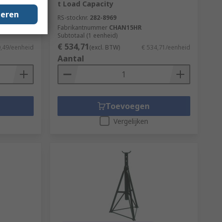
t Load Capacity
geren
RS-stocknr.
282-8969
Fabrikantnummer
CHAN15HR
Subtotaal (1 eenheid)
€ 534,71
0,49/eenheid
(excl. BTW)
€ 534,71/eenheid
Aantal
Toevoegen
Vergelijken