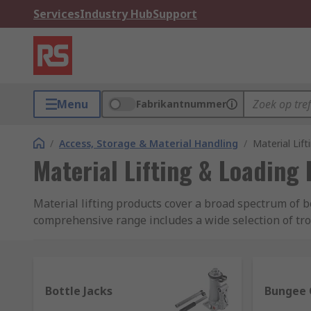
Services
Industry Hub
Support
Menu
Fabrikantnummer
/
Access, Storage & Material Handling
/
Material Lif
Material Lifting & Loading
Material lifting products cover a broad spectrum of 
comprehensive range includes a wide selection of troll
wire fittings.
Selecting the right material lifting equ
Bottle Jacks
Bungee 
Bottle jacks and axle stands:
A bottle jack, also cal