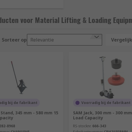
ucten voor Material Lifting & Loading Equip
Sorteer op
Relevantie
Vergelijk
dig bij de fabrikant
Voorradig bij de fabrikant
 Stand, 345 mm - 580 mm 15
SAM Jack, 300 mm - 300 mm
pacity
Load Capacity
282-8968
RS-stocknr.
666-343
ummer
CHAN15HE
Fabrikantnummer
CRH215ERMN