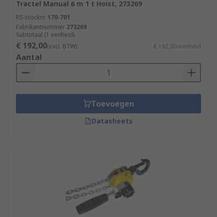
Tractel Manual 6 m 1 t Hoist, 273269
RS-stocknr.
170-701
Fabrikantnummer
273269
Subtotaal (1 eenheid)
€ 192,00
(excl. BTW)
€ 192,00/eenheid
Aantal
Toevoegen
Datasheets