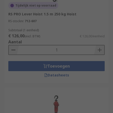
lifetime of the hoist.Have the appropriate
Tijdelijk niet op voorraad
structural fittings been installed? For example,
RS PRO Lever Hoist 1.5 m 250 kg Hoist
spreader beams, load blocks, hook
RS-stocknr.
712-607
attachments.The lifting capacity of the hoist. This
should not be higher than the weight capacity of
Subtotaal (1 eenheid)
the structure that is supporting the hoist.
€ 126,00
(excl. BTW)
€ 126,00/eenheid
Aantal
Toevoegen
Datasheets