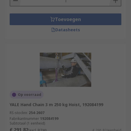
Toevoegen
Datasheets
Op voorraad
YALE Hand Chain 3 m 250 kg Hoist, 192084199
RS-stocknr.
254-2607
Fabrikantnummer
192084199
Subtotaal (1 eenheid)
€ 291,82
(excl. BTW)
€ 291,82/eenheid