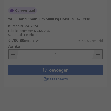
Op voorraad
YALE Hand Chain 3 m 5000 kg Hoist, N04200130
RS-stocknr.
254-2624
Fabrikantnummer
N04200130
Subtotaal (1 eenheid)
€ 700,80
(excl. BTW)
€ 700,80/eenheid
Aantal
Toevoegen
Datasheets