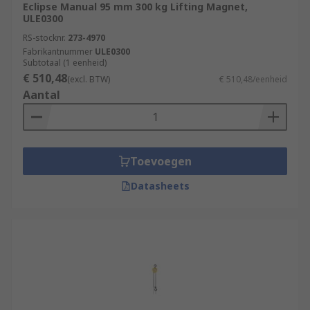
Eclipse Manual 95 mm 300 kg Lifting Magnet,
ULE0300
RS-stocknr.
273-4970
Fabrikantnummer
ULE0300
Subtotaal (1 eenheid)
€ 510,48
(excl. BTW)
€ 510,48/eenheid
Aantal
Toevoegen
Datasheets