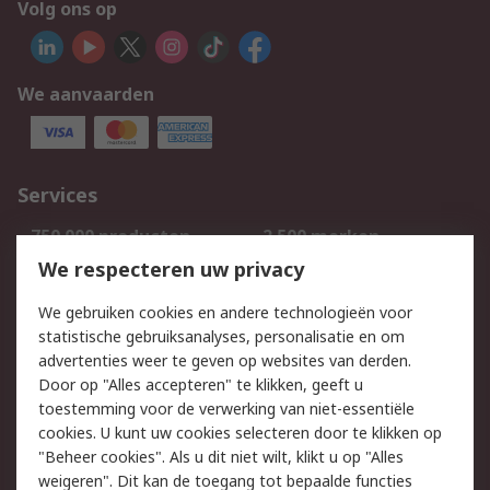
Volg ons op
We aanvaarden
Services
750.000 producten
2.500 merken
Bestellen
Inkoopoplossingen
We respecteren uw privacy
Retouren
Technisch advies
We gebruiken cookies en andere technologieën voor
Track & Trace
statistische gebruiksanalyses, personalisatie en om
advertenties weer te geven op websites van derden.
Wettelijk
Door op "Alles accepteren" te klikken, geeft u
toestemming voor de verwerking van niet-essentiële
Cookiebeleid
Email veiligheid
cookies. U kunt uw cookies selecteren door te klikken op
Privacybeleid
Websitevoorwaarden
"Beheer cookies". Als u dit niet wilt, klikt u op "Alles
weigeren". Dit kan de toegang tot bepaalde functies
Algemene