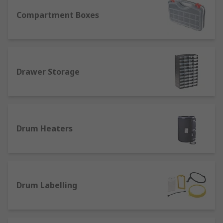
tools and instruments. Our storage components
can be used to keep workspaces tidy and safe.
Compartment Boxes
If your workshop or home is cluttered with
equipment, we offer a range of styles of
equipment and storage options. Our storage
accessories and equipment can enable you to
Drawer Storage
store and sort your equipment to ensure the
safety of you and your tools when they are
properly stored whilst you work. We stock:
Drum Heaters
Compartment boxes - we offer varied styles
with adjustable compartments
Compartment bins - both stackable and
non-stackable
Storage boxes - to contain larger
Drum Labelling
components or general workshop clutter
Drawer storage - useful for storing smaller