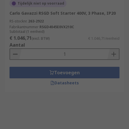
Tijdelijk niet op voorraad
Carlo Gavazzi RSGD Soft Starter 400V, 3 Phase, IP20
RS-stocknr.
263-2922
Fabrikantnummer
RSGD4045E0VX210C
Subtotaal (1 eenheid)
€ 1.046,71
(excl. BTW)
€ 1.046,71/eenheid
Aantal
Toevoegen
Datasheets