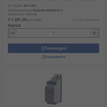
RS-stocknr.
263-2912
Fabrikantnummer
RSGD40100E0VX311C
Subtotaal (1 eenheid)
€ 1.281,00
(excl. BTW)
€ 1.281,00/eenheid
Aantal
Toevoegen
Datasheets