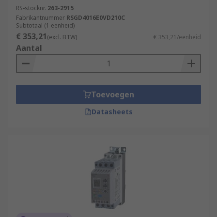
RS-stocknr.
263-2915
Fabrikantnummer
RSGD4016E0VD210C
Subtotaal (1 eenheid)
€ 353,21
(excl. BTW)
€ 353,21/eenheid
Aantal
Toevoegen
Datasheets