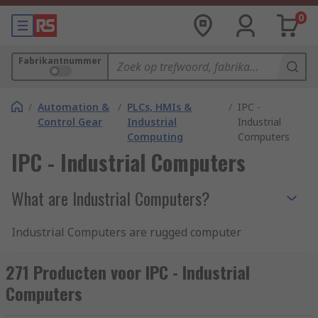
0
Fabrikantnummer
/
Automation &
/
PLCs, HMIs &
/
IPC -
Control Gear
Industrial
Industrial
Computing
Computers
IPC - Industrial Computers
What are Industrial Computers?
Industrial Computers are rugged computer
systems used for industrial applications as they
can function in harsh environments such as high
271 Producten voor IPC - Industrial
levels of shock, vibration, and extreme
Computers
temperatures.