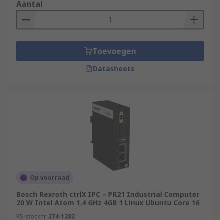
Aantal
alternative cooling methods.
Applications of Industrial Computers
Toevoegen
Industrial Computers are used in numerous
applications and industries that require rugged
Datasheets
computing power in a range of environments.
Due to the rugged build and high-power internal
components, Industrial Computers generally
have a longer lifespan than commercial or
enterprise computers. Examples of industries
that use Industrial Computers include:
Telecommunications
Broadcast
Op voorraad
Military
Bosch Rexroth ctrlX IPC – PR21 Industrial Computer
20 W Intel Atom 1.4 GHz 4GB 1 Linux Ubuntu Core 16
Industrial
RS-stocknr.
274-1282