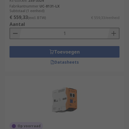
RS-stocknr.
255-3524
Fabrikantnummer
UC-8131-LX
Subtotaal (1 eenheid)
€ 559,33
(excl. BTW)
€ 559,33/eenheid
Aantal
Toevoegen
Datasheets
Op voorraad