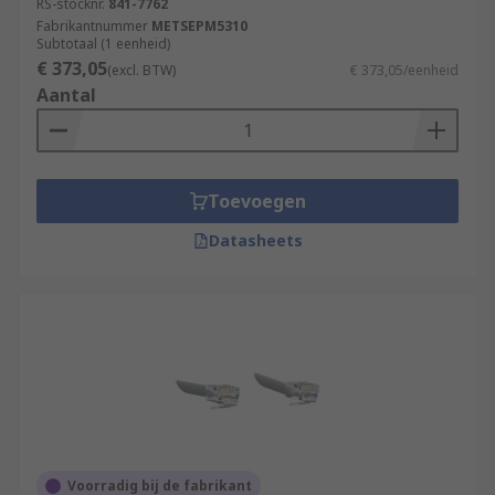
RS-stocknr.
841-7762
Fabrikantnummer
METSEPM5310
Subtotaal (1 eenheid)
€ 373,05
(excl. BTW)
€ 373,05/eenheid
Aantal
Toevoegen
Datasheets
Voorradig bij de fabrikant