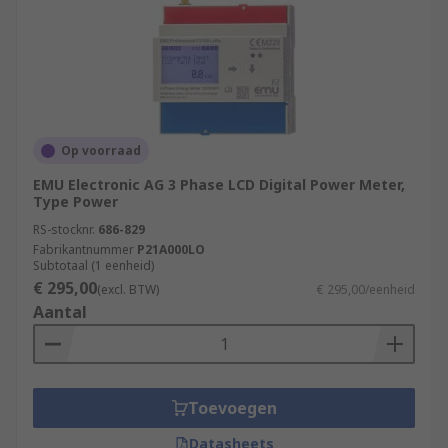
Op voorraad
EMU Electronic AG 3 Phase LCD Digital Power Meter,
Type Power
RS-stocknr.
686-829
Fabrikantnummer
P21A000LO
Subtotaal (1 eenheid)
€ 295,00
(excl. BTW)
€ 295,00/eenheid
Aantal
Toevoegen
Datasheets