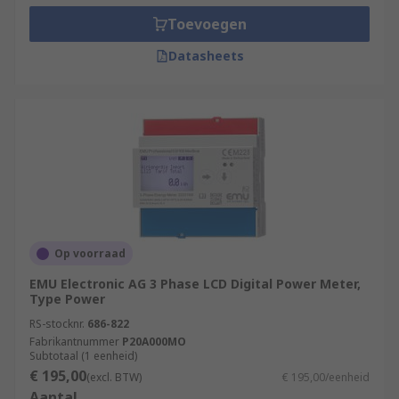
Toevoegen
Datasheets
Op voorraad
EMU Electronic AG 3 Phase LCD Digital Power Meter,
Type Power
RS-stocknr.
686-822
Fabrikantnummer
P20A000MO
Subtotaal (1 eenheid)
€ 195,00
(excl. BTW)
€ 195,00/eenheid
Aantal