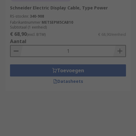
Schneider Electric Display Cable, Type Power
RS-stocknr.
340-908
Fabrikantnummer
METSEPM5CAB10
Subtotaal (1 eenheid)
€ 68,90
(excl. BTW)
€ 68,90/eenheid
Aantal
Toevoegen
Datasheets