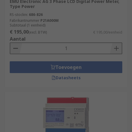
EMU Electronic AG 3 Phase LCD Digital Power Meter,
Type Power
RS-stocknr.
686-826
Fabrikantnummer
P21A000M
Subtotaal (1 eenheid)
€ 195,00
(excl. BTW)
€ 195,00/eenheid
Aantal
Toevoegen
Datasheets