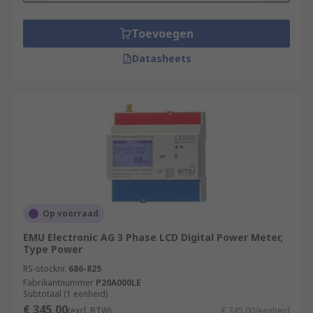
Toevoegen
Datasheets
Op voorraad
EMU Electronic AG 3 Phase LCD Digital Power Meter,
Type Power
RS-stocknr.
686-825
Fabrikantnummer
P20A000LE
Subtotaal (1 eenheid)
€ 345,00
(excl. BTW)
€ 345,00/eenheid