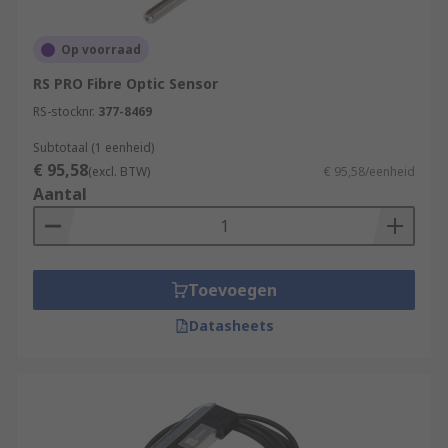
Tunnels
Op voorraad
Dams
RS PRO Fibre Optic Sensor
Heritage Structures
RS-stocknr.
377-8469
Browse the broad range of Fibre Optic Sensors
Subtotaal (1 eenheid)
RS have to offer and order today for next day
€ 95,58
(excl. BTW)
€ 95,58/eenheid
delivery.
Aantal
Toevoegen
Datasheets