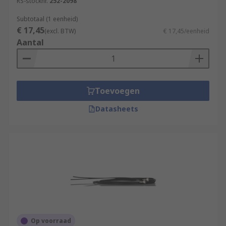
RS-stocknr.
252-2098
Subtotaal (1 eenheid)
€ 17,45
(excl. BTW)
€ 17,45/eenheid
Aantal
Toevoegen
Datasheets
Op voorraad