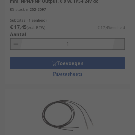
mm, NPN/PNP Output, 0.9 W, IP54 24V dc
RS-stocknr.
252-2097
Subtotaal (1 eenheid)
€ 17,45
(excl. BTW)
€ 17,45/eenheid
Aantal
Toevoegen
Datasheets