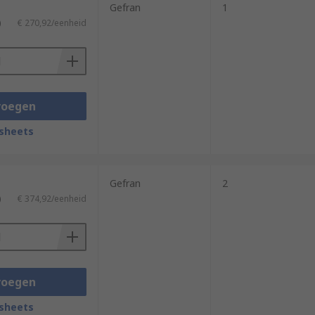
Gefran
1
)
€ 270,92/eenheid
voegen
sheets
Gefran
2
)
€ 374,92/eenheid
voegen
sheets