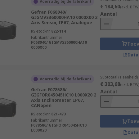
Voorradig bij de fabrikant
€ 184,60
(excl. BTW
Gefran F068940/
Aantal
GIGMVS360000HA10 0000X00 2
Axis Sensor, IP67, Analogue
RS-stocknr.
822-114
Fabrikantnummer
with configurable zero point
F068940/ GIGMVS360000HA10
Toe
0000X00
Data
Subtotaal (1 eenheid)
Voorradig bij de fabrikant
€ 303,68
(excl. BTW
ponents have to offer and order today for next day deliver
Gefran F078586/
Aantal
GIGFOR045045HC10 L000X20 2
Axis Inclinometer, IP67,
CANopen
RS-stocknr.
821-473
Fabrikantnummer
Toe
F078586/ GIGFOR045045HC10
L000X20
Data