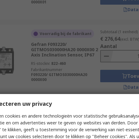
0000X01
Data
Subtotaal (1 eenheid)
Voorradig bij de fabrikant
€ 276,64
(excl. BTW
Gefran F093220/
Aantal
GITMOS030000HA20 0000X00 2
Axis Inclination Sensor, IP67
RS-stocknr.
822-460
Fabrikantnummer
F093220/ GITMOS030000HA20
Toe
0000X00
Data
ecteren uw privacy
Subtotaal (1 eenheid)
Voorradig bij de fabrikant
n cookies en andere technologieën voor statistische gebruiksanalys
€ 118,04
(excl. BTW
Gefran F067311/
tie en om advertenties weer te geven op websites van derden. Door 
Aantal
GIBFV360000LA10 0000X01 1
 te klikken, geeft u toestemming voor de verwerking van niet-essent
Axis Inclination Sensor, IP67
kunt uw cookies selecteren door te klikken op "Beheer cookies". Als u 