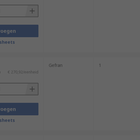
voegen
sheets
Gefran
1
)
€ 270,92/eenheid
voegen
sheets