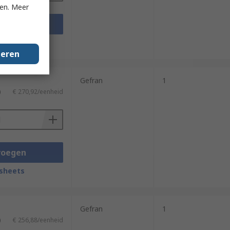
ken. Meer
voegen
sheets
geren
Gefran
1
)
€ 270,92/eenheid
voegen
sheets
Gefran
1
)
€ 256,88/eenheid