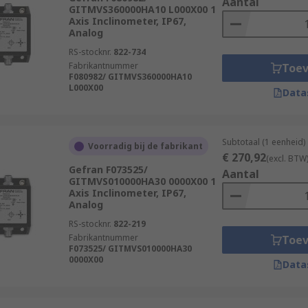
Aantal
GITMVS360000HA10 L000X00 1
Axis Inclinometer, IP67,
Analog
RS-stocknr.
822-734
Fabrikantnummer
Toe
F080982/ GITMVS360000HA10
L000X00
Data
Subtotaal (1 eenheid)
Voorradig bij de fabrikant
€ 270,92
(excl. BTW
Gefran F073525/
Aantal
GITMVS010000HA30 0000X00 1
Axis Inclinometer, IP67,
Analog
RS-stocknr.
822-219
Fabrikantnummer
Toe
F073525/ GITMVS010000HA30
0000X00
Data