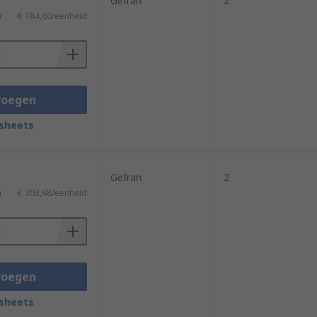
Gefran
2
)
€ 184,60/eenheid
voegen
sheets
Gefran
2
)
€ 303,68/eenheid
y
voegen
sheets