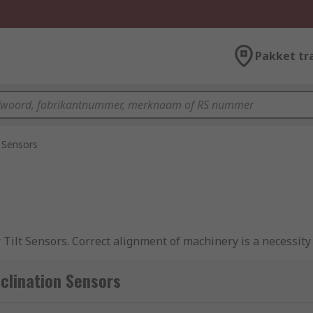
Pakket tr
n Sensors
 Tilt Sensors. Correct alignment of machinery is a necessity 
r angular position detection or levelling of mobile machine
clination Sensors
monitoring of the angle in relation to gravitational pull is 