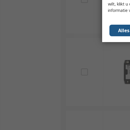
wilt, klikt
informatie 
Alle