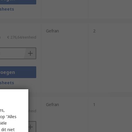
sheets
Gefran
2
)
€ 276,64/eenheid
voegen
sheets
Gefran
1
es,
)
€ 118,04/eenheid
op "Alles
iële
dit niet