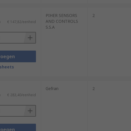
PIHER SENSORS
2
AND CONTROLS
)
€ 147,82/eenheid
S.S.A
voegen
sheets
Gefran
2
)
€ 283,40/eenheid
voegen