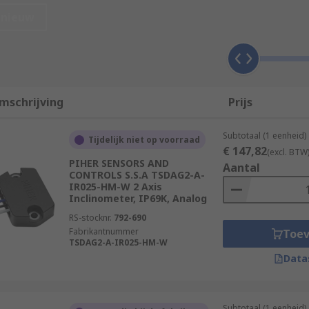
t.
nieuw
which electrical capacity differences can be converted into 
xposed. They are designed to function and adapt in a range o
mschrijving
Prijs
Subtotaal (1 eenheid)
Tijdelijk niet op voorraad
€ 147,82
(excl. BTW
PIHER SENSORS AND
Aantal
s, including:
CONTROLS S.S.A TSDAG2-A-
IR025-HM-W 2 Axis
Inclinometer, IP69K, Analog
RS-stocknr.
792-690
Fabrikantnummer
Toe
TSDAG2-A-IR025-HM-W
Data
Subtotaal (1 eenheid)