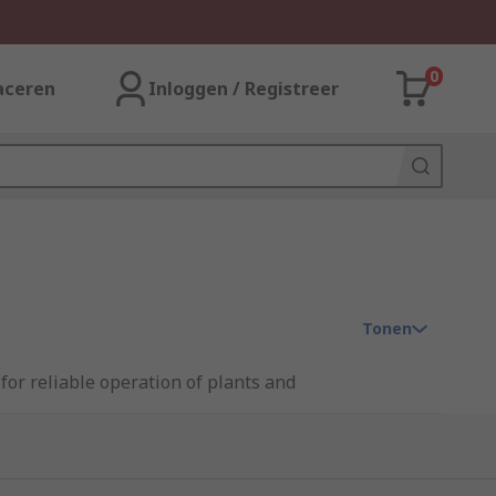
0
aceren
Inloggen / Registreer
Tonen
for reliable operation of plants and
ry, measuring the angle of the object
essential. An example would be levelling a