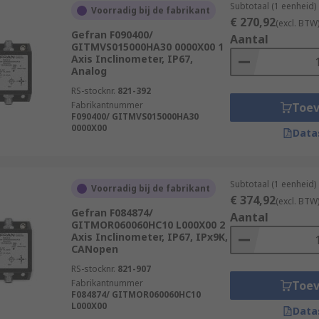
Subtotaal (1 eenheid)
Voorradig bij de fabrikant
€ 270,92
(excl. BTW
Gefran F090400/
Aantal
GITMVS015000HA30 0000X00 1
Axis Inclinometer, IP67,
Analog
RS-stocknr.
821-392
Fabrikantnummer
Toe
F090400/ GITMVS015000HA30
0000X00
Data
Subtotaal (1 eenheid)
Voorradig bij de fabrikant
€ 374,92
(excl. BTW
Gefran F084874/
Aantal
GITMOR060060HC10 L000X00 2
Axis Inclinometer, IP67, IPx9K,
CANopen
RS-stocknr.
821-907
Fabrikantnummer
Toe
F084874/ GITMOR060060HC10
L000X00
Data