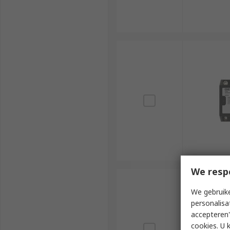
We resp
We gebruike
personalisa
accepteren"
cookies. U 