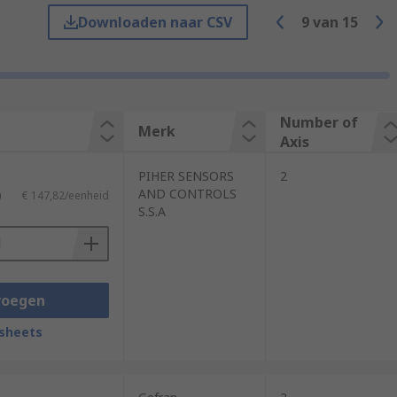
Downloaden naar CSV
9
van
15
an analogue voltage. This analogue voltage
f specific requirements across several
Number of
Merk
Axis
PIHER SENSORS
2
AND CONTROLS
)
€ 147,82/eenheid
S.S.A
voegen
sheets