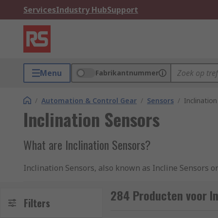
Services
Industry Hub
Support
Menu
Fabrikantnummer
/
Automation & Control Gear
/
Sensors
/
Inclinatio
Inclination Sensors
What are Inclination Sensors?
Inclination Sensors, also known as Incline Sensors or
automation processes. Inclination sensors are used fo
proportionate to gravity.
284 Producten voor In
Filters
Incline Sensors are used in instances where accurate 