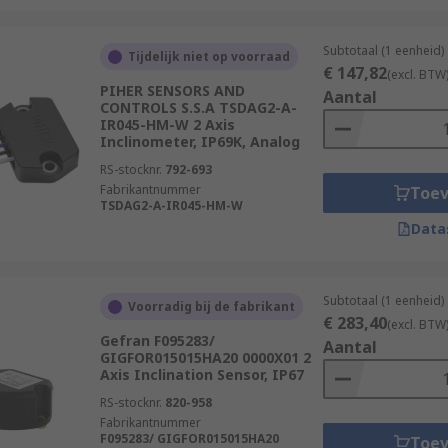
Subtotaal (1 eenheid)
Tijdelijk niet op voorraad
€ 147,82
(excl. BTW
PIHER SENSORS AND
Aantal
CONTROLS S.S.A TSDAG2-A-
IR045-HM-W 2 Axis
Inclinometer, IP69K, Analog
RS-stocknr.
792-693
Fabrikantnummer
Toe
TSDAG2-A-IR045-HM-W
Data
Subtotaal (1 eenheid)
Voorradig bij de fabrikant
€ 283,40
(excl. BTW
Gefran F095283/
Aantal
GIGFOR015015HA20 0000X01 2
Axis Inclination Sensor, IP67
RS-stocknr.
820-958
Fabrikantnummer
F095283/ GIGFOR015015HA20
Toe