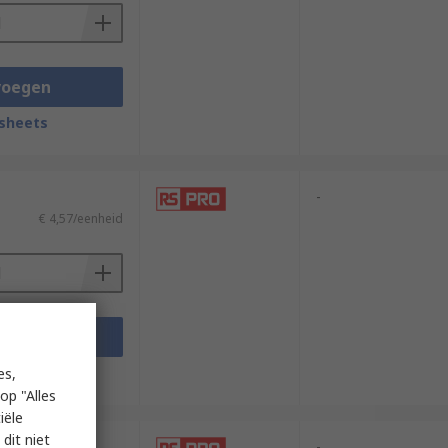
voegen
sheets
-
€ 4,57/eenheid
voegen
sheets
es,
op "Alles
iële
dit niet
-