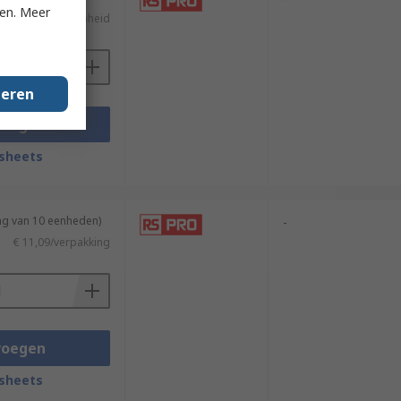
ken. Meer
€ 9,03/eenheid
geren
voegen
sheets
ng van 10 eenheden)
-
€ 11,09/verpakking
voegen
sheets