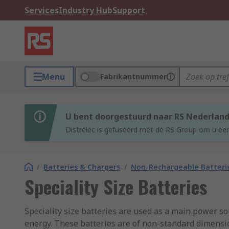
Services
Industry Hub
Support
Menu
Fabrikantnummer
U bent doorgestuurd naar RS Nederlan
Distrelec is gefuseerd met de RS Group om u een
/
Batteries & Chargers
/
Non-Rechargeable Batteri
Speciality Size Batteries
Speciality size batteries are used as a main power sou
energy. These batteries are of non-standard dimension