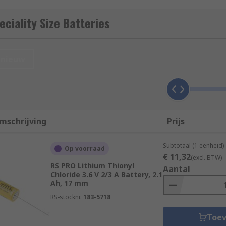
ciality Size Batteries
ies, batteries with a range of terminal types such as lead, 
rent sizes and include leading brands such as Duracell, Energ
nieuw
es that require a small, compact source of power. For exampl
, while A27 batteries (A size battery) are used in radio fre
mschrijving
Prijs
Subtotaal (1 eenheid)
Op voorraad
€ 11,32
(excl. BTW)
RS PRO Lithium Thionyl
Aantal
Chloride 3.6 V 2/3 A Battery, 2.1
Ah, 17 mm
RS-stocknr.
183-5718
Toe
FePO4, MN21… and many more.