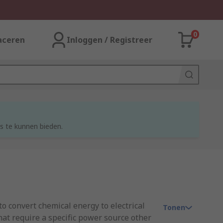
0
aceren
Inloggen / Registreer
s te kunnen bieden.
to convert chemical energy to electrical
Tonen
hat require a specific power source other