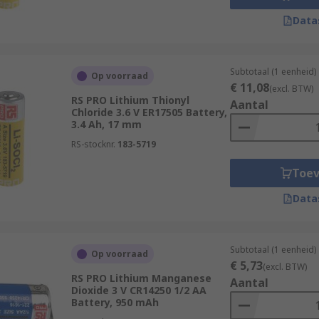
Data
Subtotaal (1 eenheid)
Op voorraad
€ 11,08
(excl. BTW)
RS PRO Lithium Thionyl
Aantal
Chloride 3.6 V ER17505 Battery,
3.4 Ah, 17 mm
RS-stocknr.
183-5719
Toe
Data
Subtotaal (1 eenheid)
Op voorraad
€ 5,73
(excl. BTW)
RS PRO Lithium Manganese
Aantal
Dioxide 3 V CR14250 1/2 AA
Battery, 950 mAh