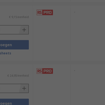
-
€ 9,15/eenheid
voegen
sheets
-
€ 24,95/eenheid
voegen