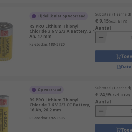
Subtotaal (1 eenheid)
Tijdelijk niet op voorraad
€ 9,15
(excl. BTW)
RS PRO Lithium Thionyl
Aantal
Chloride 3.6 V 2/3 A Battery, 2.1
Ah, 17 mm
RS-stocknr.
183-5720
Toe
Data
Subtotaal (1 eenheid)
Op voorraad
€ 24,95
(excl. BTW)
RS PRO Lithium Thionyl
Aantal
Chloride 3.6 V 2/3 CC Battery,
16 Ah, 26.2 mm
RS-stocknr.
192-3536
Toe