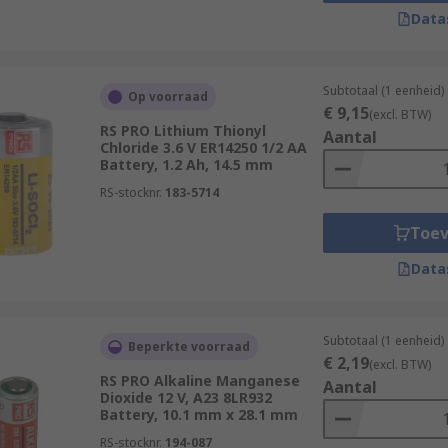
Data
Subtotaal (1 eenheid)
Op voorraad
€ 9,15
(excl. BTW)
RS PRO Lithium Thionyl
Aantal
Chloride 3.6 V ER14250 1/2 AA
Battery, 1.2 Ah, 14.5 mm
RS-stocknr.
183-5714
Toe
Data
Subtotaal (1 eenheid)
Beperkte voorraad
€ 2,19
(excl. BTW)
RS PRO Alkaline Manganese
Aantal
es, A-size batteries are the reliable choice. Designed to de
Dioxide 12 V, A23 8LR932
s, from remote controls to keyless entry systems.
Battery, 10.1 mm x 28.1 mm
RS-stocknr.
194-087