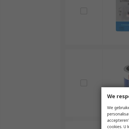
We resp
We gebruike
personalisa
accepteren"
cookies. U 