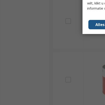
wilt, klikt
informatie 
Alle