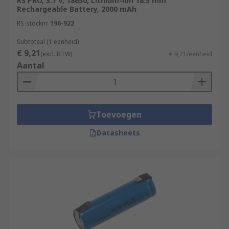
RS PRO, 3.7 V, 18650, Lithium-ion 18.5 mm
Rechargeable Battery, 2000 mAh
RS-stocknr.
196-922
Subtotaal (1 eenheid)
€ 9,21
(excl. BTW)
€ 9,21/eenheid
Aantal
Toevoegen
Datasheets