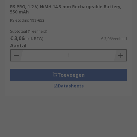
RS PRO, 1.2 V, NiMH 14.3 mm Rechargeable Battery,
550 mAh
RS-stocknr.
199-652
Subtotaal (1 eenheid)
€ 3,06
(excl. BTW)
€ 3,06/eenheid
Aantal
Toevoegen
Datasheets