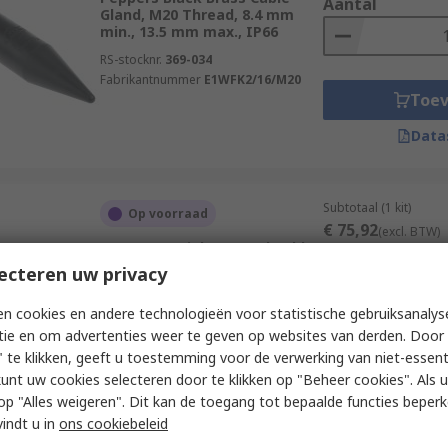
Aantal
Gland, M20 Thread, 8.4 mm
min., 13.5 mm max., IP66
RS-stocknr.
369-034
Fabrikantnummer
E1WFK2/16/M20
Toe
Data
Subtotaal (1 kit)
Op voorraad
€ 75,92
(excl. BTW)
Peppers Stainless Steel Cable
Aantal
Gland Kit, M20 Thread, 4 mm
ecteren uw privacy
min., 8.4 mm max., IP68, IP66
RS-stocknr.
458-4221
n cookies en andere technologieën voor statistische gebruiksanalys
Fabrikantnummer
A2LSFK1/16/M20
tie en om advertenties weer te geven op websites van derden. Door 
Toe
 te klikken, geeft u toestemming voor de verwerking van niet-essent
kunt uw cookies selecteren door te klikken op "Beheer cookies". Als u 
Data
 u op "Alles weigeren". Dit kan de toegang tot bepaalde functies beper
vindt u in
ons cookiebeleid