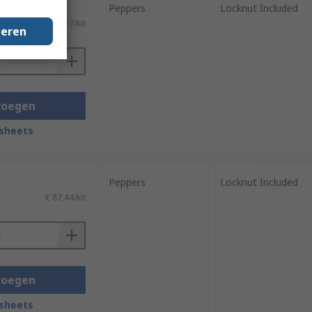
Peppers
Locknut Included
)
€ 106,27/kit
geren
voegen
sheets
Peppers
Locknut Included
€ 87,44/kit
voegen
sheets