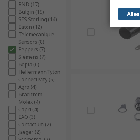
RND (17)
Bulgin (15)
Alle
SES Sterling (14)
Eaton (12)
Telemecanique
Sensors (8)
Peppers (7)
Siemens (7)
Bopla (6)
HellermannTyton
Connectivity (5)
Agro (4)
Brad from
Molex (4)
Capri (4)
EAO (3)
Contactum (2)
Jaeger (2)
Schmersal (2)