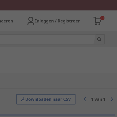
0
aceren
Inloggen / Registreer
Downloaden naar CSV
1
van
1