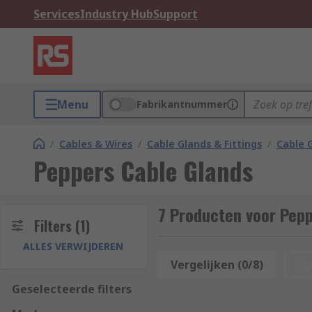
Services
Industry Hub
Support
Menu
Fabrikantnummer
/
Cables & Wires
/
Cable Glands & Fittings
/
Cable 
Peppers Cable Glands
7 Producten voor Pepp
Filters
(1)
ALLES VERWIJDEREN
Vergelijken (0/8)
Op
Geselecteerde filters