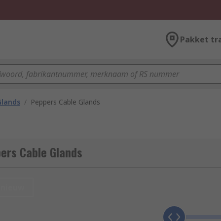
Pakket tr
Glands
/
Peppers Cable Glands
ers Cable Glands
nieuw