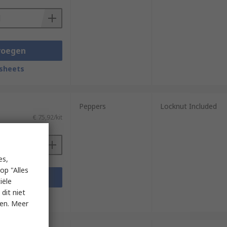
voegen
sheets
Peppers
Locknut Included
€ 75,92/kit
es,
op "Alles
voegen
iële
dit niet
sheets
ken. Meer