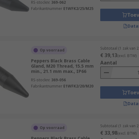
RS-stocknr.
369-062
Fabrikantnummer
E1WFK2/25/M25
Toe
Data
Subtotaal (1 zak van 
Op voorraad
€ 39,13
(excl. BTW)
Peppers Black Brass Cable
Aantal
Gland, M20 Thread, 15.5 mm
min., 21.1 mm max., IP66
RS-stocknr.
369-056
Fabrikantnummer
E1WFK2/20/M20
Toe
Data
Subtotaal (1 zak van 
Op voorraad
€ 33,98
(excl. BTW)
Peppers Black Brass Cable