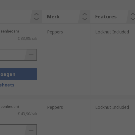
Merk
Features
2 eenheden)
Peppers
Locknut Included
€ 33,98/zak
voegen
sheets
2 eenheden)
Peppers
Locknut Included
€ 43,90/zak