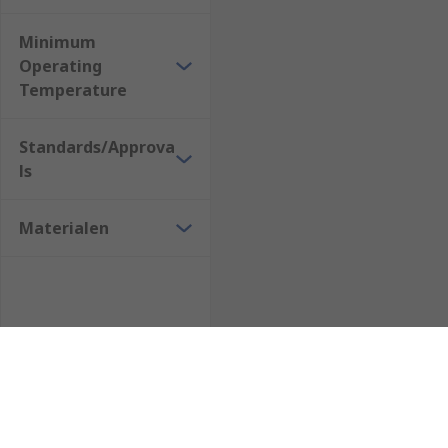
Minimum
Operating
Temperature
Standards/Approva
ls
Materialen