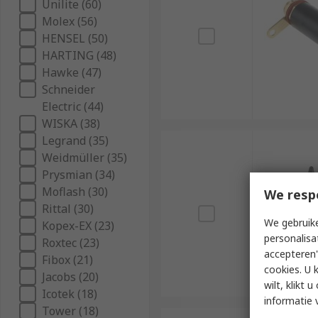
Unilite (60)
Molex (56)
HENSEL (50)
HARTING (48)
Hawke (47)
Schneider
Electric (44)
WISKA (38)
Legrand (35)
Weidmüller (35)
Prysmian (34)
Moflash (30)
We resp
Rittal (30)
We gebruike
Kopex-EX (23)
personalisa
Roxtec (23)
accepteren"
Fibox (21)
cookies. U 
Jacobs (20)
wilt, klikt
Icotek (18)
informatie 
Tower (18)