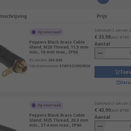
mschrijving
Prijs
Subtotaal (1 zak van 
Op voorraad
€ 33,98
(excl. BTW)
Peppers Black Brass Cable
Aantal
Gland, M20 Thread, 11.5 mm
min., 16 mm max., IP66
RS-stocknr.
369-040
Fabrikantnummer
E1WFK2/20S/M20
Toe
Data
Subtotaal (1 zak van 
Op voorraad
€ 43,90
(excl. BTW)
Peppers Black Brass Cable
Aantal
Gland, M25 Thread, 20.3 mm
min., 27.4 mm max., IP66