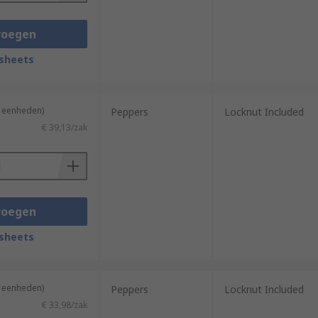
voegen
sheets
2 eenheden)
Peppers
Locknut Included
€ 39,13/zak
voegen
sheets
2 eenheden)
Peppers
Locknut Included
€ 33,98/zak