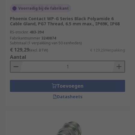
Voorradig bij de fabrikant
Phoenix Contact WP-G Series Black Polyamide 6
Cable Gland, PG7 Thread, 6.5 mm max., IP69K, IP68
RS-stocknr.
483-394
Fabrikantnummer
3240874
Subtotaal (1 verpakking van 50 eenheden)
€ 129,29
(excl. BTW)
€ 129,29/verpakking
Aantal
Toevoegen
Datasheets