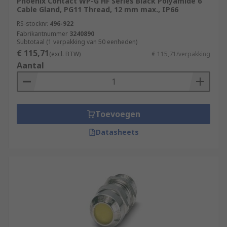
Phoenix Contact WP-G HF Series Black Polyamide 6
Cable Gland, PG11 Thread, 12 mm max., IP66
RS-stocknr.
496-922
Fabrikantnummer
3240890
Subtotaal (1 verpakking van 50 eenheden)
€ 115,71
(excl. BTW)
€ 115,71/verpakking
Aantal
Toevoegen
Datasheets