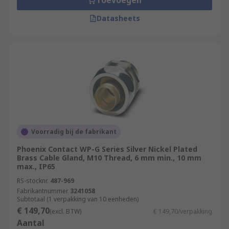
Toevoegen
Datasheets
Voorradig bij de fabrikant
Phoenix Contact WP-G Series Silver Nickel Plated
Brass Cable Gland, M10 Thread, 6 mm min., 10 mm
max., IP65
RS-stocknr.
487-969
Fabrikantnummer
3241058
Subtotaal (1 verpakking van 10 eenheden)
€ 149,70
(excl. BTW)
€ 149,70/verpakking
Aantal