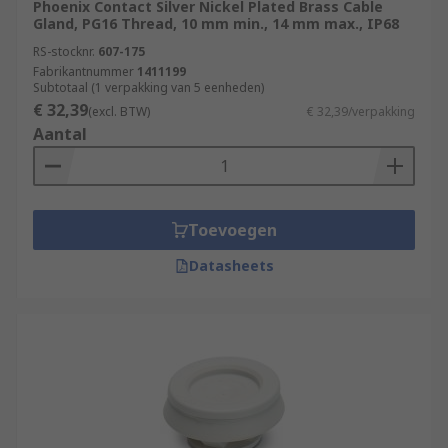
Phoenix Contact Silver Nickel Plated Brass Cable
Gland, PG16 Thread, 10 mm min., 14 mm max., IP68
RS-stocknr.
607-175
Fabrikantnummer
1411199
Subtotaal (1 verpakking van 5 eenheden)
€ 32,39
(excl. BTW)
€ 32,39/verpakking
Aantal
Toevoegen
Datasheets