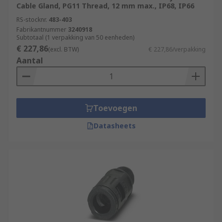
Cable Gland, PG11 Thread, 12 mm max., IP68, IP66
RS-stocknr.
483-403
Fabrikantnummer
3240918
Subtotaal (1 verpakking van 50 eenheden)
€ 227,86
(excl. BTW)
€ 227,86/verpakking
Aantal
Toevoegen
Datasheets