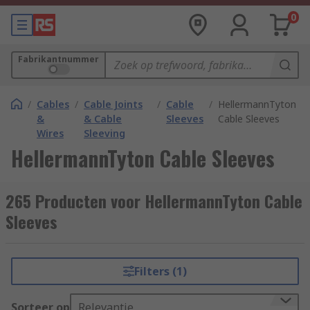
0
Fabrikantnummer
/
Cables
/
Cable Joints
/
Cable
/
HellermannTyton
&
& Cable
Sleeves
Cable Sleeves
Wires
Sleeving
HellermannTyton Cable Sleeves
265 Producten voor HellermannTyton Cable
Sleeves
Filters (1)
Sorteer op
Relevantie