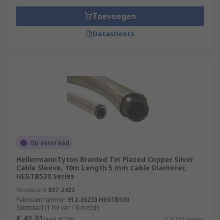
Toevoegen
Datasheets
Op voorraad
HellermannTyton Braided Tin Plated Copper Silver
Cable Sleeve, 10m Length 5 mm Cable Diameter,
HEGTB530 Series
RS-stocknr.
837-2423
Fabrikantnummer
912-26233 HEGTB530
Subtotaal (1 rol van 10 meter)
€ 42,31
(excl. BTW)
€ 4,231/meter