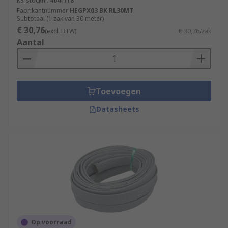
RS-stocknr.
404-118
Fabrikantnummer
HEGPX03 BK RL30MT
Subtotaal (1 zak van 30 meter)
€ 30,76
(excl. BTW)
€ 30,76/zak
Aantal
Toevoegen
Datasheets
Op voorraad