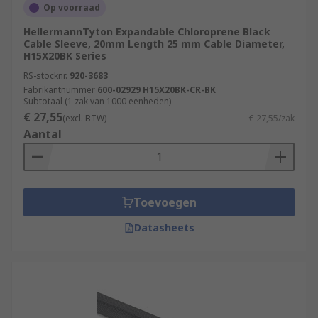
Op voorraad
HellermannTyton Expandable Chloroprene Black
Cable Sleeve, 20mm Length 25 mm Cable Diameter,
H15X20BK Series
RS-stocknr.
920-3683
Fabrikantnummer
600-02929 H15X20BK-CR-BK
Subtotaal (1 zak van 1000 eenheden)
€ 27,55
(excl. BTW)
€ 27,55/zak
Aantal
Toevoegen
Datasheets