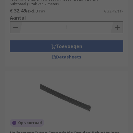
Subtotaal (1 zak van 2 meter)
€ 32,49
(excl. BTW)
€ 32,49/zak
Aantal
Toevoegen
Datasheets
Op voorraad
HellermannTyton Expandable Braided Polyethylene