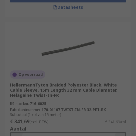
Datasheets
Op voorraad
HellermannTyton Braided Polyester Black, White
Cable Sleeve, 15m Length 32 mm Cable Diameter,
Helagaine Twist-In-FR
RS-stocknr.
716-6025
Fabrikantnummer
170-01107 TWIST-IN-FR 32-PET-BK
Subtotaal (1 rol van 15 meter)
€ 341,69
(excl. BTW)
€ 341,69/rol
Aantal