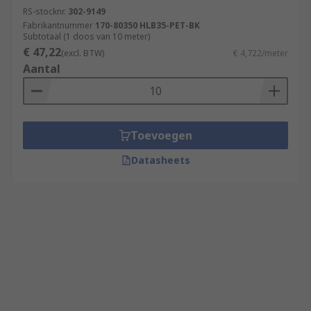
RS-stocknr.
302-9149
Fabrikantnummer
170-80350 HLB35-PET-BK
Subtotaal (1 doos van 10 meter)
€ 47,22
(excl. BTW)
€ 4,722/meter
Aantal
Toevoegen
Datasheets