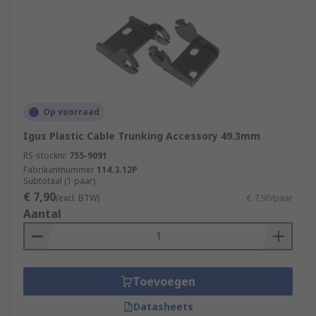
Op voorraad
Igus Plastic Cable Trunking Accessory 49.3mm
RS-stocknr.
755-9091
Fabrikantnummer
114.3.12P
Subtotaal (1 paar)
€ 7,90
(excl. BTW)
€ 7,90/paar
Aantal
Toevoegen
Datasheets