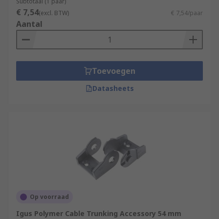
Subtotaal (1 paar)
€ 7,54
(excl. BTW)
€ 7,54/paar
Aantal
Toevoegen
Datasheets
Op voorraad
Igus Polymer Cable Trunking Accessory 54 mm