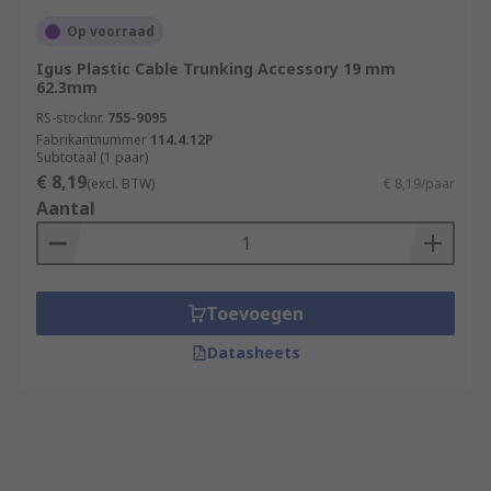
Op voorraad
Igus Plastic Cable Trunking Accessory 19 mm
62.3mm
RS-stocknr.
755-9095
Fabrikantnummer
114.4.12P
Subtotaal (1 paar)
€ 8,19
(excl. BTW)
€ 8,19/paar
Aantal
Toevoegen
Datasheets