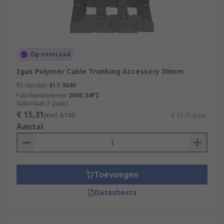
Op voorraad
Igus Polymer Cable Trunking Accessory 30mm
RS-stocknr.
817-9640
Fabrikantnummer
2606.34PZ
Subtotaal (1 paar)
€ 15,31
(excl. BTW)
€ 15,31/paar
Aantal
Toevoegen
Datasheets