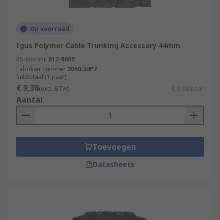
Op voorraad
Igus Polymer Cable Trunking Accessory 44mm
RS-stocknr.
817-9609
Fabrikantnummer
2050.34PZ
Subtotaal (1 paar)
€ 9,38
(excl. BTW)
€ 9,38/paar
Aantal
Toevoegen
Datasheets