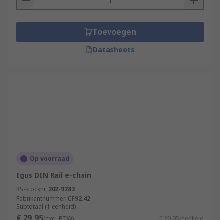
Toevoegen
Datasheets
Op voorraad
Igus DIN Rail e-chain
RS-stocknr.
202-9283
Fabrikantnummer
CF92.42
Subtotaal (1 eenheid)
€ 29,95
(excl. BTW)
€ 29,95/eenheid