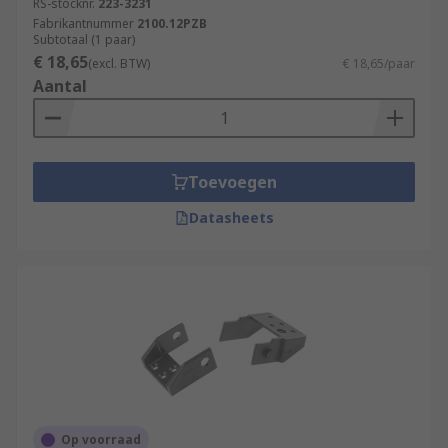
RS-stocknr.
223-3231
Fabrikantnummer
2100.12PZB
Subtotaal (1 paar)
€ 18,65
(excl. BTW)
€ 18,65/paar
Aantal
Toevoegen
Datasheets
Op voorraad