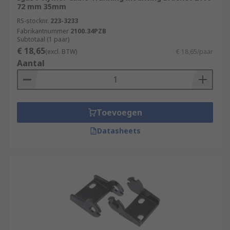
72 mm 35mm
RS-stocknr.
223-3233
Fabrikantnummer
2100.34PZB
Subtotaal (1 paar)
€ 18,65
(excl. BTW)
€ 18,65/paar
Aantal
Toevoegen
Datasheets