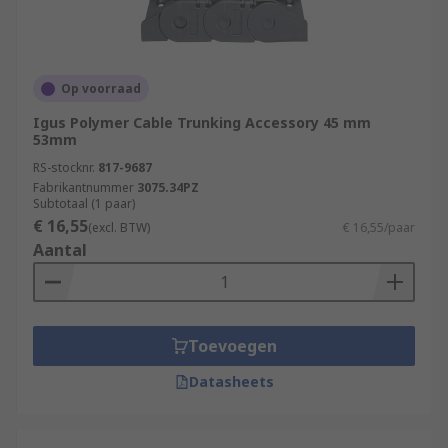
Op voorraad
Igus Polymer Cable Trunking Accessory 45 mm
53mm
RS-stocknr.
817-9687
Fabrikantnummer
3075.34PZ
Subtotaal (1 paar)
€ 16,55
(excl. BTW)
€ 16,55/paar
Aantal
Toevoegen
Datasheets