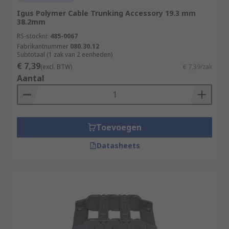
Igus Polymer Cable Trunking Accessory 19.3 mm
38.2mm
RS-stocknr.
485-0067
Fabrikantnummer
080.30.12
Subtotaal (1 zak van 2 eenheden)
€ 7,39
(excl. BTW)
€ 7,39/zak
Aantal
Toevoegen
Datasheets