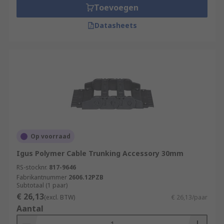
Toevoegen
Datasheets
Op voorraad
Igus Polymer Cable Trunking Accessory 30mm
RS-stocknr.
817-9646
Fabrikantnummer
2606.12PZB
Subtotaal (1 paar)
€ 26,13
(excl. BTW)
€ 26,13/paar
Aantal