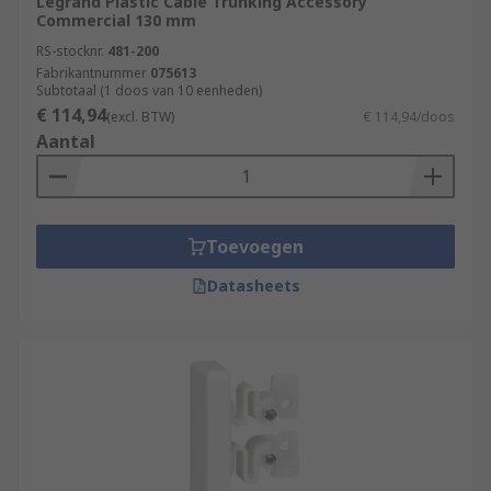
Legrand Plastic Cable Trunking Accessory
Commercial 130 mm
RS-stocknr.
481-200
Fabrikantnummer
075613
Subtotaal (1 doos van 10 eenheden)
€ 114,94
(excl. BTW)
€ 114,94/doos
Aantal
Toevoegen
Datasheets