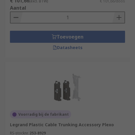
€ 101,66
(excl. BTW)
€ 101,66/doos
Aantal
Toevoegen
Datasheets
Voorradig bij de fabrikant
Legrand Plastic Cable Trunking Accessory Plexo
RS-stocknr.
253-8929