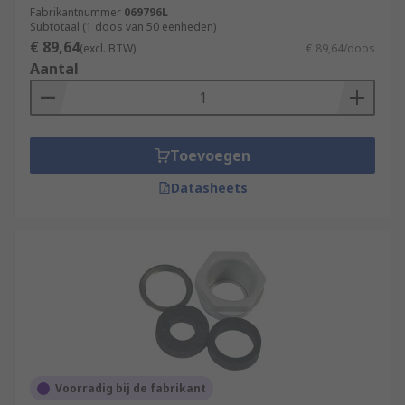
Fabrikantnummer
069796L
Subtotaal (1 doos van 50 eenheden)
€ 89,64
(excl. BTW)
€ 89,64/doos
Aantal
Toevoegen
Datasheets
Voorradig bij de fabrikant