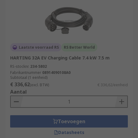
Laatste voorraad RS
RS Better World
HARTING 32A EV Charging Cable 7.4 kW 7.5 m
RS-stocknr.
234-5802
Fabrikantnummer
08914090108A0
Subtotaal (1 eenheid)
€ 336,62
(excl. BTW)
€ 336,62/eenheid
Aantal
Toevoegen
Datasheets