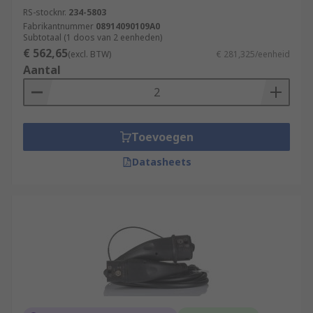
RS-stocknr.
234-5803
Fabrikantnummer
08914090109A0
Subtotaal (1 doos van 2 eenheden)
€ 562,65
(excl. BTW)
€ 281,325/eenheid
Aantal
Toevoegen
Datasheets