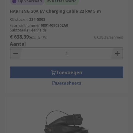
Op voorraad
RS Better World
HARTING 20A EV Charging Cable 22 kW 5 m
RS-stocknr.
234-5808
Fabrikantnummer
08914090302A0
Subtotaal (1 eenheid)
€ 638,39
(excl. BTW)
€ 638,39/eenheid
Aantal
Toevoegen
Datasheets