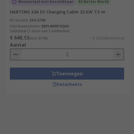
Momenteel niet beschikbaar
RS Better World
HARTING 32A EV Charging Cable 22 kW 7.5 m
RS-stocknr.
234-5796
Fabrikantnummer
08914090102A0
Subtotaal (1 doos van 2 eenheden)
€ 640,13
(excl. BTW)
€ 320,065/eenheid
Aantal
Toevoegen
Datasheets