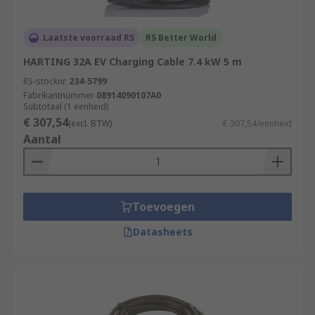
Laatste voorraad RS
RS Better World
HARTING 32A EV Charging Cable 7.4 kW 5 m
RS-stocknr.
234-5799
Fabrikantnummer
08914090107A0
Subtotaal (1 eenheid)
€ 307,54
(excl. BTW)
€ 307,54/eenheid
Aantal
Toevoegen
Datasheets