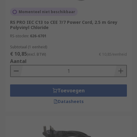
cable assemblies will suit varying requirements.
Momenteel niet beschikbaar
What type of cable material is available?
RS PRO IEC C13 to CEE 7/7 Power Cord, 2.5 m Grey
Polyvinyl Chloride
Protection of the wires is of high importance with
RS-stocknr.
626-6701
a power cord. Each of these cables is fully
equipped with high quality, thick outer sheath.
Subtotaal (1 eenheid)
This way the wires will remain untouched and
€ 10,85
(excl. BTW)
€ 10,85/eenheid
undamaged, both for safety and longevity
Aantal
reasons. The materials available are both PVC
and PSE.
Toevoegen
Datasheets