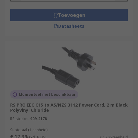
Toevoegen
Datasheets
Momenteel niet beschikbaar
RS PRO IEC C15 to AS/NZS 3112 Power Cord, 2 m Black
Polyvinyl Chloride
RS-stocknr.
909-2178
Subtotaal (1 eenheid)
€ 17,39
(excl. BTW)
€ 17,39/eenheid