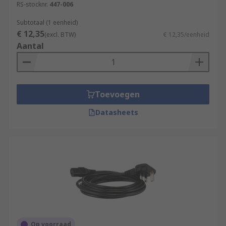
RS-stocknr.
447-006
Subtotaal (1 eenheid)
€ 12,35
(excl. BTW)
€ 12,35/eenheid
Aantal
Toevoegen
Datasheets
Op voorraad