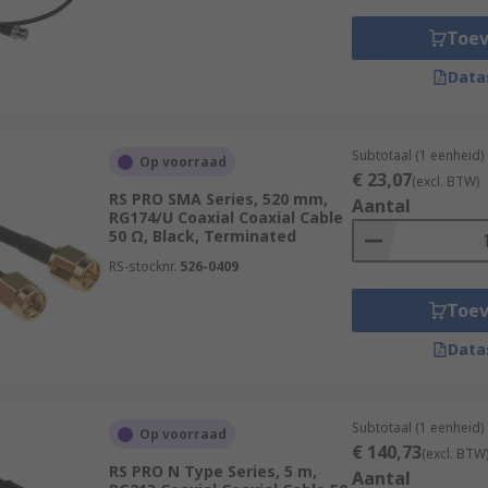
Toe
Data
Subtotaal (1 eenheid)
Op voorraad
€ 23,07
(excl. BTW)
RS PRO SMA Series, 520 mm,
Aantal
RG174/U Coaxial Coaxial Cable
50 Ω, Black, Terminated
RS-stocknr.
526-0409
Toe
Data
Subtotaal (1 eenheid)
Op voorraad
€ 140,73
(excl. BTW
RS PRO N Type Series, 5 m,
Aantal