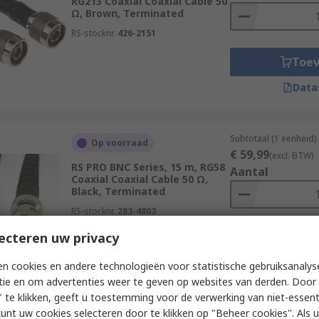
RG213 Coaxial Coaxial Cable 50
Ω, Brown, Terminated
RS-stocknr.
426-2151
Toe
Data
Subtotaal (1 eenheid)
Op voorraad
€ 59,99
(excl. BTW)
RS PRO BNC Series, 15 m, RG58
Aantal
Coaxial Coaxial Cable 50 Ω,
Black, Terminated
RS-stocknr.
283-4803
ecteren uw privacy
Toe
Data
n cookies en andere technologieën voor statistische gebruiksanalys
tie en om advertenties weer te geven op websites van derden. Door 
 te klikken, geeft u toestemming voor de verwerking van niet-essent
kunt uw cookies selecteren door te klikken op "Beheer cookies". Als u 
Subtotaal (1 eenheid)