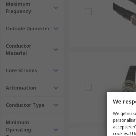
Maximum
Frequency
Outside Diameter
Conductor
Material
Core Strands
Attenuation
We resp
Conductor Type
We gebruike
personalisa
Minimum
accepteren"
Operating
cookies. U 