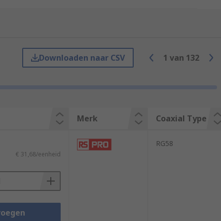
Downloaden naar CSV
1
van
132
work (Internet) connections, digital audio
ds of coaxial cables available, we
Merk
Coaxial Type
RG58
€ 31,68/eenheid
voegen