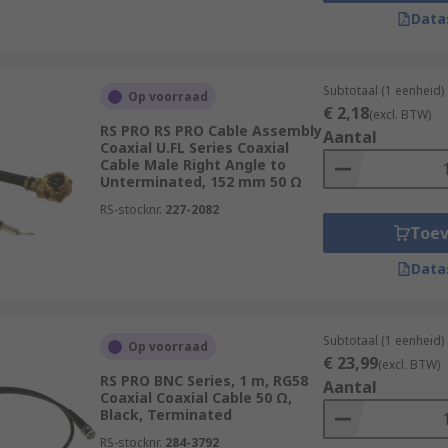
Data
Subtotaal (1 eenheid)
Op voorraad
€ 2,18
(excl. BTW)
RS PRO RS PRO Cable Assembly
Aantal
Coaxial U.FL Series Coaxial
Cable Male Right Angle to
Unterminated, 152 mm 50 Ω
RS-stocknr.
227-2082
Toe
Data
Subtotaal (1 eenheid)
Op voorraad
€ 23,99
(excl. BTW)
RS PRO BNC Series, 1 m, RG58
Aantal
Coaxial Coaxial Cable 50 Ω,
Black, Terminated
RS-stocknr.
284-3792