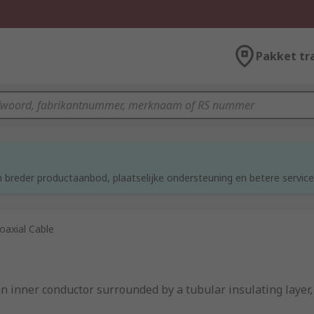
Pakket tr
d
 breder productaanbod, plaatselijke ondersteuning en betere service
oaxial Cable
s an inner conductor surrounded by a tubular insulating laye