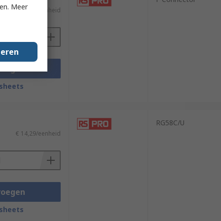
ken. Meer
€ 8,50/eenheid
geren
voegen
sheets
RG58C/U
€ 14,29/eenheid
voegen
sheets