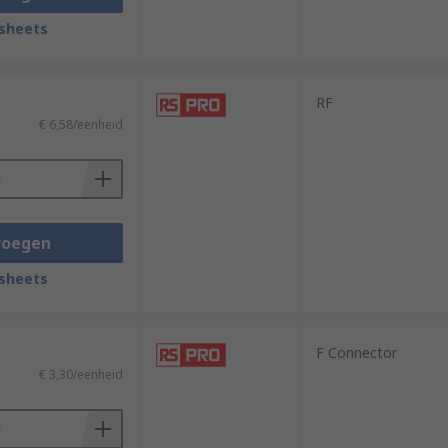
sheets
RF
€ 6,58/eenheid
voegen
sheets
F Connector
€ 3,30/eenheid