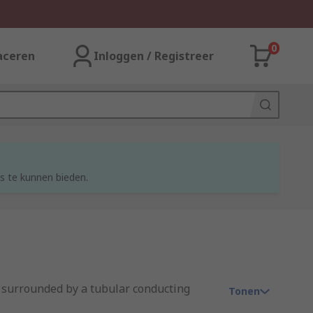
0
aceren
Inloggen / Registreer
s te kunnen bieden.
r, surrounded by a tubular conducting
Tonen