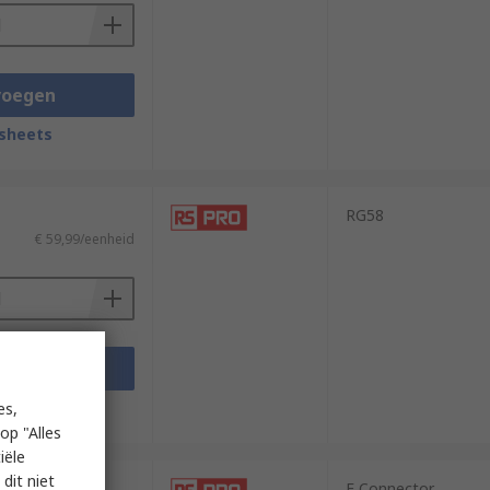
voegen
sheets
RG58
€ 59,99/eenheid
voegen
sheets
es,
op "Alles
iële
dit niet
F Connector