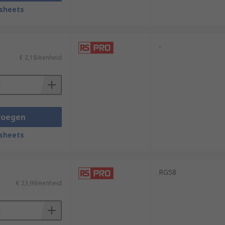
sheets
-
€ 2,18/eenheid
voegen
sheets
RG58
€ 23,99/eenheid