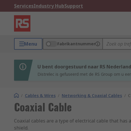
Services
Industry Hub
Support
Menu
Fabrikantnummer
U bent doorgestuurd naar RS Nederlan
Distrelec is gefuseerd met de RS Group om u een
/
Cables & Wires
/
Networking & Coaxial Cables
/
C
Coaxial Cable
Coaxial cables are a type of electrical cable that ha
shield.