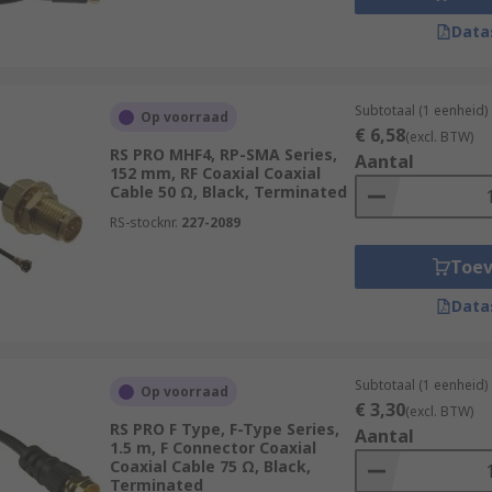
Data
Subtotaal (1 eenheid)
Op voorraad
€ 6,58
(excl. BTW)
RS PRO MHF4, RP-SMA Series,
Aantal
152 mm, RF Coaxial Coaxial
Cable 50 Ω, Black, Terminated
RS-stocknr.
227-2089
Toe
Data
Subtotaal (1 eenheid)
Op voorraad
€ 3,30
(excl. BTW)
RS PRO F Type, F-Type Series,
Aantal
1.5 m, F Connector Coaxial
Coaxial Cable 75 Ω, Black,
Terminated