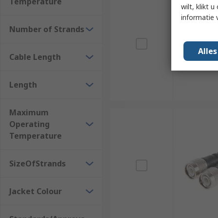
Temperature
wilt, klikt
informatie 
Number of Strands
Alle
Cable Length
Length
Maximum
Operating
Temperature
SizeOfStrands
Jacket Colour