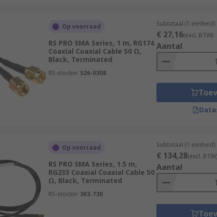
Subtotaal (1 eenheid)
Op voorraad
€ 27,16
(excl. BTW)
RS PRO SMA Series, 1 m, RG174
Aantal
Coaxial Coaxial Cable 50 Ω,
Black, Terminated
RS-stocknr.
526-0308
Toe
Data
Subtotaal (1 eenheid)
Op voorraad
€ 134,28
(excl. BTW
RS PRO SMA Series, 1.5 m,
Aantal
RG233 Coaxial Coaxial Cable 50
Ω, Black, Terminated
RS-stocknr.
363-730
Toe