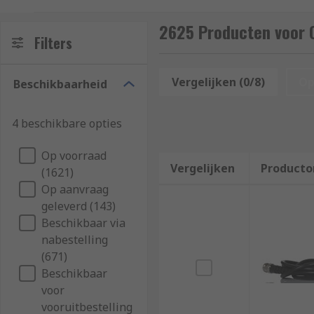
Coax cables are durable, easy to install and are desig
2625 Producten voor C
Filters
Coaxial Cable Applications
Vergelijken (0/8)
Op
Beschikbaarheid
Its applications include feedlines connecting radio t
(S/PDIF), and distributing cable television signals. F
4 beschikbare opties
recommend you read our bespoke
Coaxial Cable Gui
Op voorraad
Vergelijken
Producto
(1621)
Op aanvraag
geleverd (143)
Beschikbaar via
nabestelling
(671)
Beschikbaar
voor
vooruitbestelling