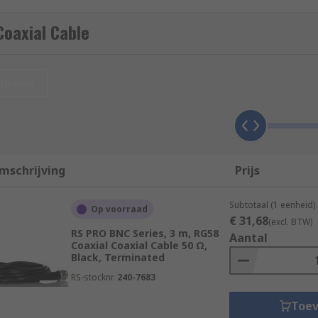
ned to carry signals over long distances.
oaxial Cable
nieuw
ransmitters and receivers with their antennas, computer net
or detailed information about their uses and the different kin
de
.
mschrijving
Prijs
Subtotaal (1 eenheid)
Op voorraad
€ 31,68
(excl. BTW)
RS PRO BNC Series, 3 m, RG58
Aantal
Coaxial Coaxial Cable 50 Ω,
Black, Terminated
RS-stocknr.
240-7683
Toe