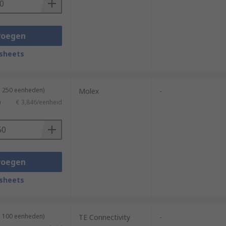
voegen
sheets
n 250 eenheden)
Molex
-
)
€ 3,846/eenheid
voegen
sheets
n 100 eenheden)
TE Connectivity
-