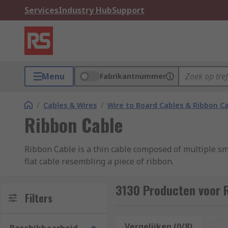
Services
Industry Hub
Support
Menu
Fabrikantnummer
/
Cables & Wires
/
Wire to Board Cables & Ribbon C
Ribbon Cable
Ribbon Cable is a thin cable composed of multiple sma
flat cable resembling a piece of ribbon.
Types of Ribbon Cable
3130 Producten voor 
Filters
Flat Ribbon Cable
Vergelijken (0/8)
Op