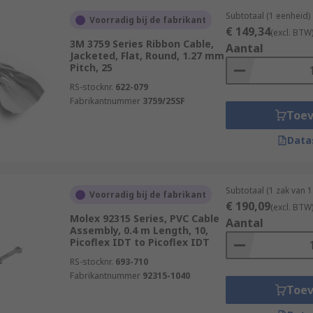
Subtotaal (1 eenheid)
Voorradig bij de fabrikant
€ 149,34
(excl. BTW
3M 3759 Series Ribbon Cable,
Aantal
Jacketed, Flat, Round, 1.27 mm
Pitch, 25
RS-stocknr.
622-079
Fabrikantnummer
3759/25SF
Toe
Data
Subtotaal (1 zak van 
Voorradig bij de fabrikant
€ 190,09
(excl. BTW
Molex 92315 Series, PVC Cable
Aantal
Assembly, 0.4 m Length, 10,
Picoflex IDT to Picoflex IDT
RS-stocknr.
693-710
Fabrikantnummer
92315-1040
Toe