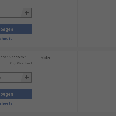
voegen
sheets
ng van 5 eenheden)
Molex
-
€ 3,60/eenheid
voegen
sheets