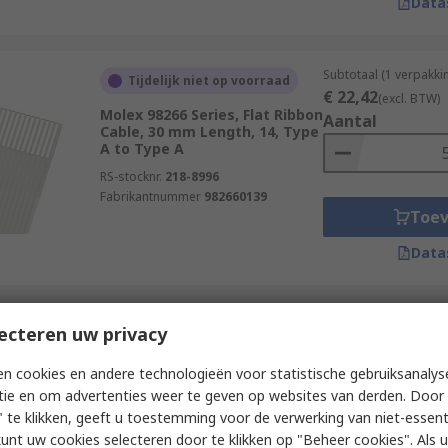
Data
Subtotaal (1 verpakki
Tijdelijk niet op voorraad
€ 22,42
(excl. BTW)
Molex 98266 Series, Flat Ribbon
Aantal
Cable, 30 mm Length, 14, Type
A to Type A
RS-stocknr.
218-8996
Fabrikantnummer
982660139
Toe
Data
Subtotaal (1 verpakki
ecteren uw privacy
Tijdelijk niet op voorraad
€ 14,18
(excl. BTW)
Molex 98267 Series, Flat Ribbon
Aantal
n cookies en andere technologieën voor statistische gebruiksanalys
Ribbon Cable, 76 mm Length,
tie en om advertenties weer te geven op websites van derden. Door 
18, Type A to Type A
 te klikken, geeft u toestemming voor de verwerking van niet-essent
RS-stocknr.
218-9103
kunt uw cookies selecteren door te klikken op "Beheer cookies". Als u 
Fabrikantnummer
982670337