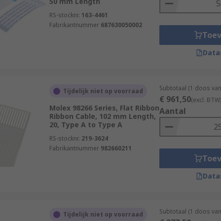
50 mm Length
RS-stocknr.
163-4461
Fabrikantnummer
687630050002
Toe
Data
Subtotaal (1 doos va
Tijdelijk niet op voorraad
€ 961,50
(excl. BTW
Molex 98266 Series, Flat Ribbon
Aantal
Ribbon Cable, 102 mm Length,
20, Type A to Type A
RS-stocknr.
219-3624
Fabrikantnummer
982660211
Toe
Data
Subtotaal (1 doos va
Tijdelijk niet op voorraad