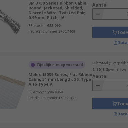
3M 3750 Series Ribbon Cable,
Aantal
Round, Jacketed, Shielded,
Discrete Wire, Twisted Pair,
0.99 mm Pitch, 16
RS-stocknr.
622-090
Fabrikantnummer
3750/16SF
Toe
Data
Subtotaal (1 verpakki
Tijdelijk niet op voorraad
€ 18,00
(excl. BTW)
Molex 15039 Series, Flat Ribbon
Aantal
Cable, 51 mm Length, 26, Type
A to Type A
RS-stocknr.
218-8964
Fabrikantnummer
150390423
Toe
Data