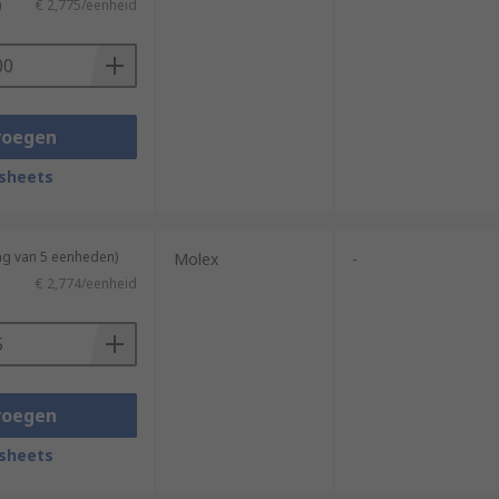
)
€ 2,775/eenheid
voegen
sheets
ng van 5 eenheden)
Molex
-
€ 2,774/eenheid
voegen
sheets