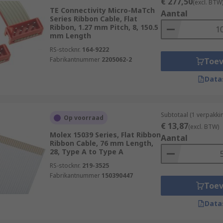
€ 277,50
(excl. BTW
TE Connectivity Micro-MaTch
Aantal
Series Ribbon Cable, Flat
Ribbon, 1.27 mm Pitch, 8, 150.5
mm Length
RS-stocknr.
164-9222
Fabrikantnummer
2205062-2
Toe
Data
Subtotaal (1 verpakki
Op voorraad
€ 13,87
(excl. BTW)
Molex 15039 Series, Flat Ribbon
Aantal
Ribbon Cable, 76 mm Length,
28, Type A to Type A
RS-stocknr.
219-3525
Fabrikantnummer
150390447
Toe
Data