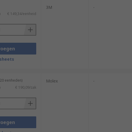
3M
-
)
€ 149,34/eenheid
voegen
sheets
120 eenheden)
Molex
-
)
€ 190,09/zak
voegen