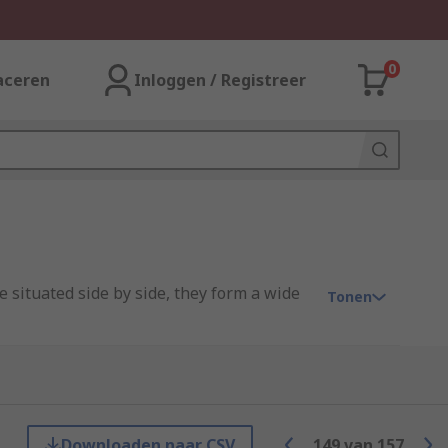
0
aceren
Inloggen / Registreer
e situated side by side, they form a wide
Tonen
Downloaden naar CSV
149
van
157