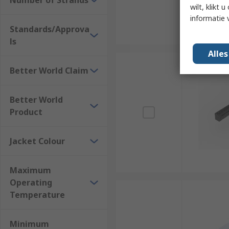
Number of Strands
wilt, klikt
informatie 
Standards/Approva
ls
Alle
Better World Claim
Better World
Product
Jacket Colour
Maximum
Operating
Temperature
Minimum