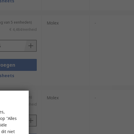
sheets
ng van 5 eenheden)
Molex
-
€ 4,484/eenheid
voegen
sheets
ng van 5 eenheden)
Molex
-
€ 2,836/eenheid
es,
op "Alles
iële
dit niet