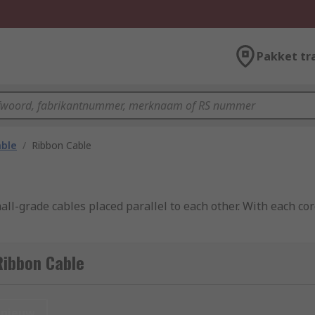
Pakket tr
able
/
Ribbon Cable
ll-grade cables placed parallel to each other. With each cor
Ribbon Cable
nieuw