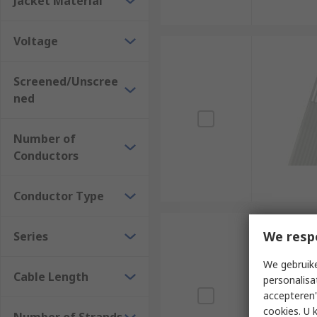
Jacket Material
Voltage
Screened/Unscree
ned
Number of
Conductors
Conductor Type
We resp
Series
We gebruike
Cable Length
personalisa
accepteren"
cookies. U 