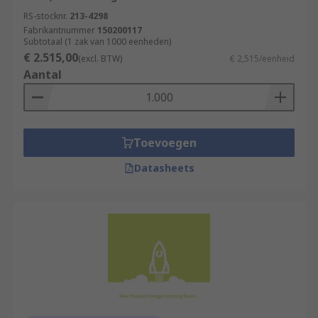
RS-stocknr.
213-4298
Fabrikantnummer
150200117
Subtotaal (1 zak van 1000 eenheden)
€ 2.515,00
(excl. BTW)
€ 2,515/eenheid
Aantal
Toevoegen
Datasheets