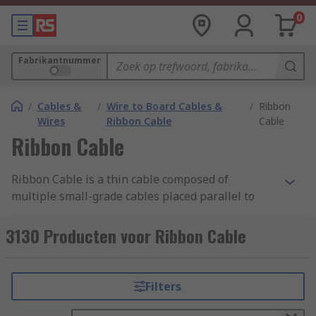
0
Fabrikantnummer
/
Cables &
/
Wire to Board Cables &
/
Ribbon
Wires
Ribbon Cable
Cable
Ribbon Cable
Ribbon Cable is a thin cable composed of
multiple small-grade cables placed parallel to
each other. With each core situated side by side,
they form a wide flat cable resembling a piece of
3130 Producten voor Ribbon Cable
ribbon.
Types of Ribbon Cable
Filters
Flat Ribbon Cable