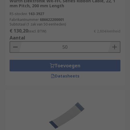
Wurth Elektronik WR-FFC Series Ribbon Cable, 22, 1
mm Pitch, 200 mm Length
RS-stocknr.
163-3927
Fabrikantnummer
686622200001
Subtotaal (1 zak van 50 eenheden)
€ 130,20
(excl. BTW)
€ 2,604/eenheid
Aantal
Toevoegen
Datasheets