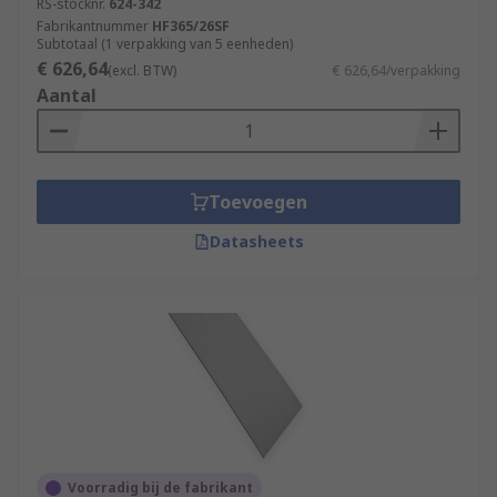
RS-stocknr.
624-342
Fabrikantnummer
HF365/26SF
Subtotaal (1 verpakking van 5 eenheden)
€ 626,64
(excl. BTW)
€ 626,64/verpakking
Aantal
Toevoegen
Datasheets
Voorradig bij de fabrikant