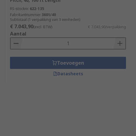
Pitch, 40, 100 ft Length
RS-stocknr.
622-135
Fabrikantnummer
3601/40
Subtotaal (1 verpakking van 3 eenheden)
€ 7.043,90
(excl. BTW)
€ 7.043,90/verpakking
Aantal
Toevoegen
Datasheets