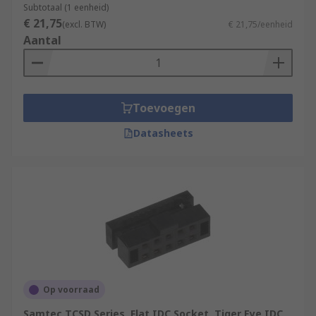
Subtotaal (1 eenheid)
€ 21,75
(excl. BTW)
€ 21,75/eenheid
Aantal
Toevoegen
Datasheets
Op voorraad
Samtec TCSD Series, Flat IDC Socket, Tiger Eye IDC