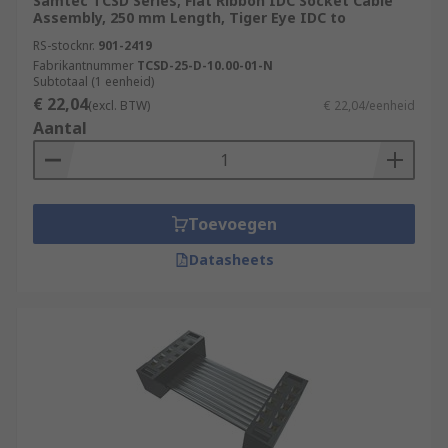
Samtec TCSD Series, Flat Ribbon IDC Socket Cable
Assembly, 250 mm Length, Tiger Eye IDC to
RS-stocknr.
901-2419
Fabrikantnummer
TCSD-25-D-10.00-01-N
Subtotaal (1 eenheid)
€ 22,04
(excl. BTW)
€ 22,04/eenheid
Aantal
Toevoegen
Datasheets