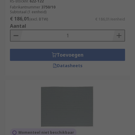
RS-stocknr.
622-122
Fabrikantnummer
3750/10
Subtotaal (1 eenheid)
€ 186,01
(excl. BTW)
€ 186,01/eenheid
Aantal
Toevoegen
Datasheets
Momenteel niet beschikbaar