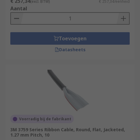
€ 257,34
(excl. BTW)
€ 257,34/eenheid
Aantal
Toevoegen
Datasheets
Voorradig bij de fabrikant
3M 3759 Series Ribbon Cable, Round, Flat, Jacketed,
1.27 mm Pitch, 10