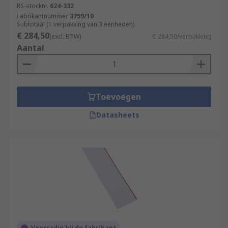
RS-stocknr.
624-332
Fabrikantnummer
3759/10
Subtotaal (1 verpakking van 3 eenheden)
€ 284,50
(excl. BTW)
€ 284,50/verpakking
Aantal
Toevoegen
Datasheets
Voorradig bij de fabrikant