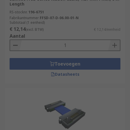
Length
RS-stocknr.
196-6751
Fabrikantnummer
FFSD-07-D-06.00-01-N
Subtotaal (1 eenheid)
€ 12,14
(excl. BTW)
€ 12,14/eenheid
Aantal
Toevoegen
Datasheets