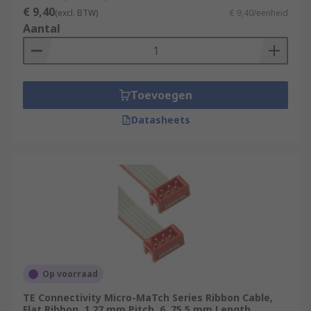
€ 9,40
(excl. BTW)
€ 9,40/eenheid
Aantal
Toevoegen
Datasheets
Op voorraad
TE Connectivity Micro-MaTch Series Ribbon Cable,
Flat Ribbon, 1.27 mm Pitch, 6, 75.5 mm Length