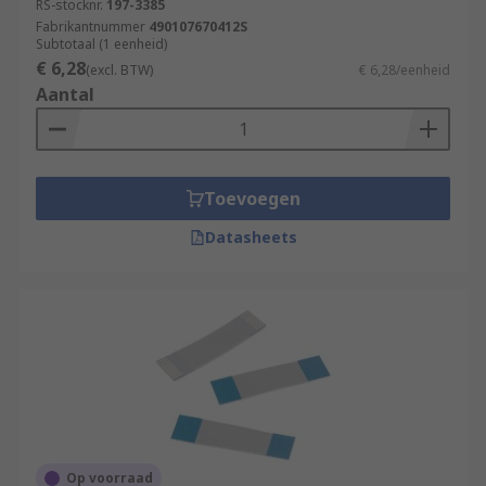
RS-stocknr.
197-3385
Fabrikantnummer
490107670412S
Subtotaal (1 eenheid)
€ 6,28
(excl. BTW)
€ 6,28/eenheid
Aantal
Toevoegen
Datasheets
Op voorraad