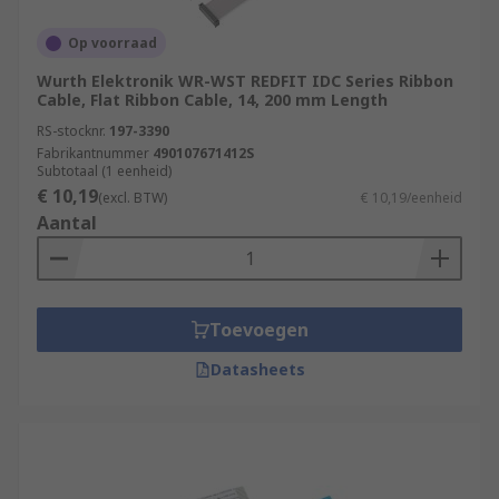
have different voltage ratings and capacitance.
The number and size of the strands can vary.
Op voorraad
Wurth Elektronik WR-WST REDFIT IDC Series Ribbon
Cable, Flat Ribbon Cable, 14, 200 mm Length
RS-stocknr.
197-3390
Fabrikantnummer
490107671412S
Subtotaal (1 eenheid)
€ 10,19
(excl. BTW)
€ 10,19/eenheid
Aantal
Toevoegen
Datasheets