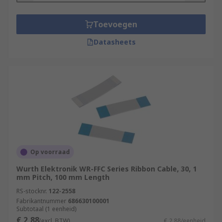
Toevoegen
Datasheets
Op voorraad
Wurth Elektronik WR-FFC Series Ribbon Cable, 30, 1
mm Pitch, 100 mm Length
RS-stocknr.
122-2558
Fabrikantnummer
686630100001
Subtotaal (1 eenheid)
€ 2,88
(excl. BTW)
€ 2,88/eenheid