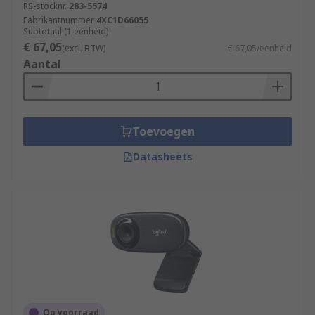
RS-stocknr.
283-5574
Fabrikantnummer
4XC1D66055
Subtotaal (1 eenheid)
€ 67,05
(excl. BTW)
€ 67,05/eenheid
Aantal
Toevoegen
Datasheets
Op voorraad