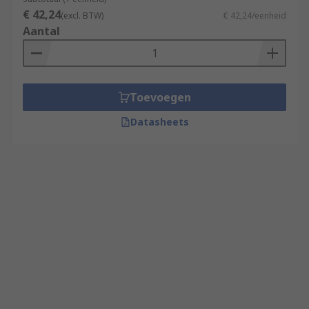
€ 42,24
(excl. BTW)
€ 42,24/eenheid
Aantal
Toevoegen
Datasheets