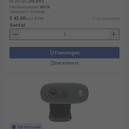
RS-stocknr.
276-6712
Fabrikantnummer
49578
Subtotaal (1 eenheid)
€ 42,60
(excl. BTW)
€ 42,60/eenheid
Aantal
Toevoegen
Datasheets
Op voorraad