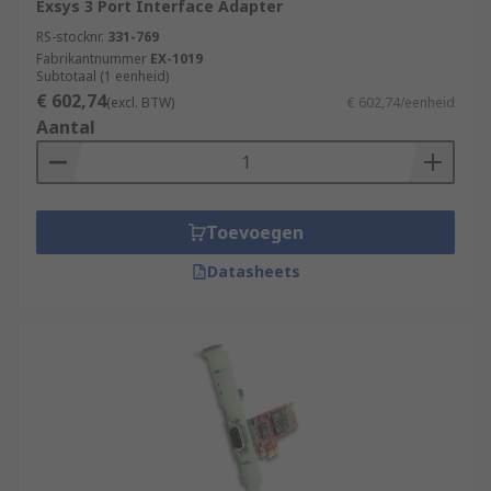
Exsys 3 Port Interface Adapter
industrial applications including:
RS-stocknr.
331-769
Fabrikantnummer
EX-1019
Court reporting
Subtotaal (1 eenheid)
€ 602,74
Automotive diagnostics
(excl. BTW)
€ 602,74/eenheid
Aantal
Security
Point of Sale (PoS) systems
Industrial automation
Toevoegen
Heating Ventilation and Air Conditioning
(HVAC)
Datasheets
Factory control
Types of serial boards
Serial boards come in a broad range of options,
from the shape of the connectors to the type of
interface. Some of the types include: