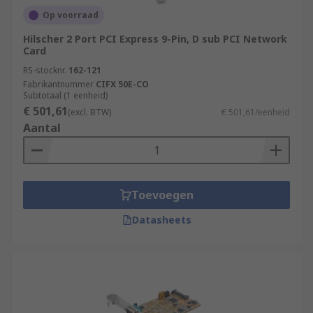
PCIe RS232 Serial Boards
Op voorraad
PCI RS232 Boards
Hilscher 2 Port PCI Express 9-Pin, D sub PCI Network
Card
Express Card RS232 Serial Boards
RS-stocknr.
162-121
Interface PCI LPT, RS232 Boards
Fabrikantnummer
CIFX 50E-CO
Subtotaal (1 eenheid)
PCI RS422, RS485 Boards
€ 501,61
(excl. BTW)
€ 501,61/eenheid
Aantal
Toevoegen
Datasheets