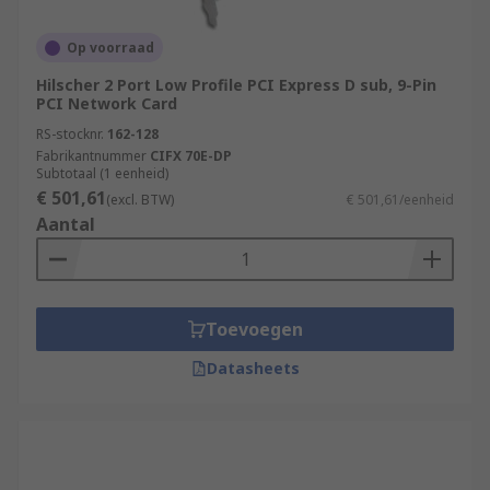
Op voorraad
Hilscher 2 Port Low Profile PCI Express D sub, 9-Pin
PCI Network Card
RS-stocknr.
162-128
Fabrikantnummer
CIFX 70E-DP
Subtotaal (1 eenheid)
€ 501,61
(excl. BTW)
€ 501,61/eenheid
Aantal
Toevoegen
Datasheets