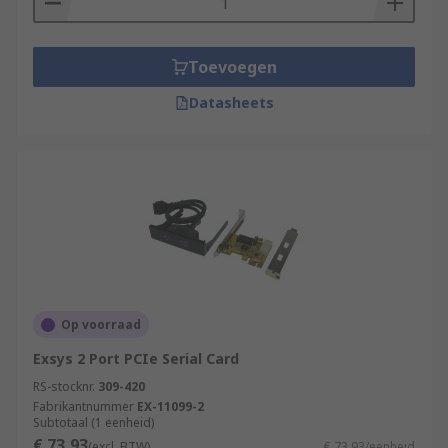
Toevoegen
Datasheets
Op voorraad
Exsys 2 Port PCIe Serial Card
RS-stocknr.
309-420
Fabrikantnummer
EX-11099-2
Subtotaal (1 eenheid)
€ 73,93
(excl. BTW)
€ 73,93/eenheid