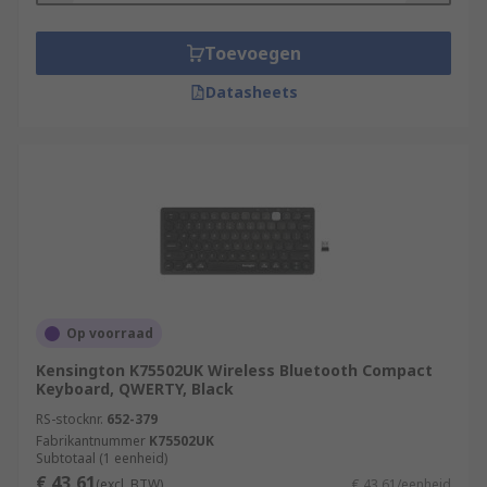
Toevoegen
Datasheets
Op voorraad
Kensington K75502UK Wireless Bluetooth Compact
Keyboard, QWERTY, Black
RS-stocknr.
652-379
Fabrikantnummer
K75502UK
Subtotaal (1 eenheid)
€ 43,61
(excl. BTW)
€ 43,61/eenheid