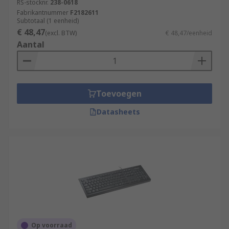
RS-stocknr.
238-0618
Fabrikantnummer
F2182611
Subtotaal (1 eenheid)
€ 48,47
(excl. BTW)
€ 48,47/eenheid
Aantal
Toevoegen
Datasheets
Op voorraad