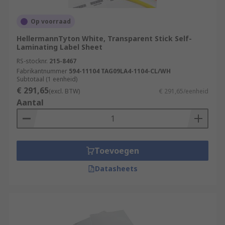
Op voorraad
HellermannTyton White, Transparent Stick Self-
Laminating Label Sheet
RS-stocknr.
215-8467
Fabrikantnummer
594-11104 TAG09LA4-1104-CL/WH
Subtotaal (1 eenheid)
€ 291,65
(excl. BTW)
€ 291,65/eenheid
Aantal
Toevoegen
Datasheets