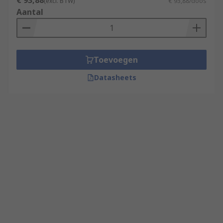
€ 93,88
(excl. BTW)
€ 93,88/doos
Aantal
Toevoegen
Datasheets