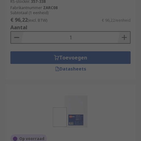
RS-stocknr.
357-338
Fabrikantnummer
ZARC08
Subtotaal (1 eenheid)
€ 96,22
(excl. BTW)
€ 96,22/eenheid
Aantal
Toevoegen
Datasheets
Op voorraad