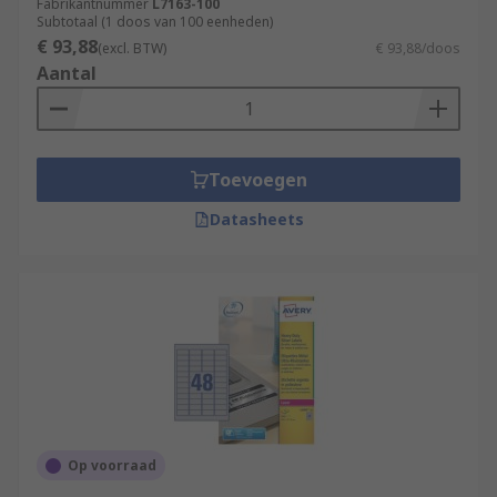
Fabrikantnummer
L7163-100
Subtotaal (1 doos van 100 eenheden)
€ 93,88
(excl. BTW)
€ 93,88/doos
Aantal
Toevoegen
Datasheets
Op voorraad