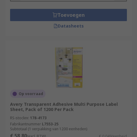
Toevoegen
Datasheets
Op voorraad
Avery Transparent Adhesive Multi Purpose Label
Sheet, Pack of 1200 Per Pack
RS-stocknr.
178-4173
Fabrikantnummer
L7553-25
Subtotaal (1 verpakking van 1200 eenheden)
€ 58,80
(excl. BTW)
€ 0,049/eenheid