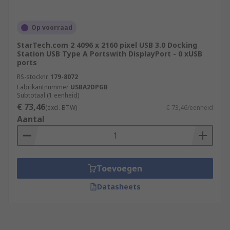
Op voorraad
StarTech.com 2 4096 x 2160 pixel USB 3.0 Docking
Station USB Type A Portswith DisplayPort - 0 xUSB
ports
RS-stocknr.
179-8072
Fabrikantnummer
USBA2DPGB
Subtotaal (1 eenheid)
€ 73,46
(excl. BTW)
€ 73,46/eenheid
Aantal
Toevoegen
Datasheets