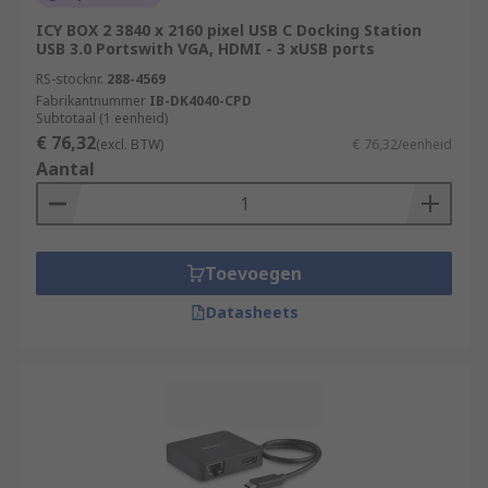
ICY BOX 2 3840 x 2160 pixel USB C Docking Station
USB 3.0 Portswith VGA, HDMI - 3 xUSB ports
RS-stocknr.
288-4569
Fabrikantnummer
IB-DK4040-CPD
Subtotaal (1 eenheid)
€ 76,32
(excl. BTW)
€ 76,32/eenheid
Aantal
Toevoegen
Datasheets