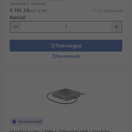
Subtotaal (1 eenheid)
€ 101,24
(excl. BTW)
€ 101,24/eenheid
Aantal
Toevoegen
Datasheets
Op voorraad
StarTech.com 2 4096 x 2160 pixel USB C Docking