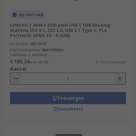
Op voorraad
LENOVO 2 3840 x 2160 pixel USB C USB Docking
Stations ISO 3.1, ISO 3.0, USB 3.1 Type C, PLe
Portswith HDMI X2 - 6 xUSB
RS-stocknr.
283-5537
Fabrikantnummer
40AY0090EU
Subtotaal (1 eenheid)
€ 183,24
(excl. BTW)
€ 183,24/eenheid
Aantal
Toevoegen
Datasheets