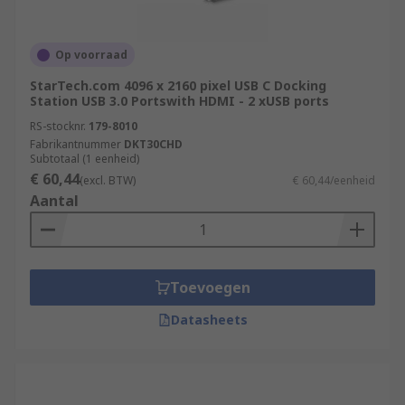
Op voorraad
StarTech.com 4096 x 2160 pixel USB C Docking
Station USB 3.0 Portswith HDMI - 2 xUSB ports
RS-stocknr.
179-8010
Fabrikantnummer
DKT30CHD
Subtotaal (1 eenheid)
€ 60,44
(excl. BTW)
€ 60,44/eenheid
Aantal
Toevoegen
Datasheets