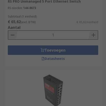
RS PRO Unmanaged 5 Port Ethernet Switch
more information.
RS-stocknr.
144-8673
What kind of devices can I connect to the
Subtotaal (1 eenheid)
switch?
€ 65,62
(excl. BTW)
€ 65,62/eenheid
Aantal
Desktop Computers
Printers
Servers
Toevoegen
Game Consoles
Datasheets
HD Drive Stations
Smart TVs
Laptops
Routers
What is a difference between Network