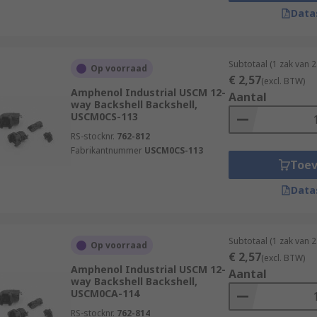
Data
Subtotaal (1 zak van 
Op voorraad
€ 2,57
(excl. BTW)
Amphenol Industrial USCM 12-
Aantal
way Backshell Backshell,
USCM0CS-113
RS-stocknr.
762-812
Fabrikantnummer
USCM0CS-113
Toe
Data
Subtotaal (1 zak van 
Op voorraad
€ 2,57
(excl. BTW)
Amphenol Industrial USCM 12-
Aantal
way Backshell Backshell,
USCM0CA-114
RS-stocknr.
762-814