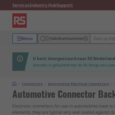
Services
Industry Hub
Support
Menu
Fabrikantnummer
U bent doorgestuurd naar RS Nederlan
Distrelec is gefuseerd met de RS Group om u een
/
Connectors
/
Automotive Electrical Connectors
/
Automotive Connector Back
Electronic connectors for use in automobiles have to 
elements, they are typical very well sealed against d