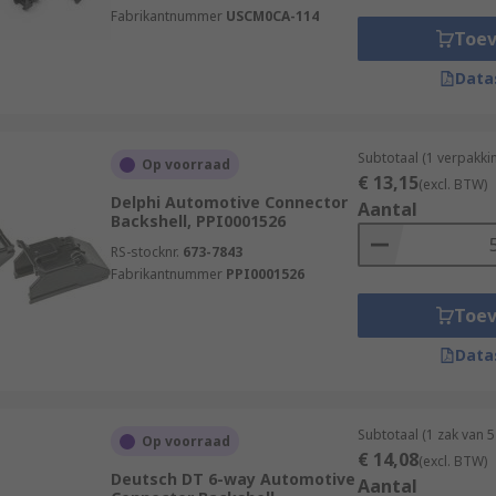
Fabrikantnummer
USCM0CA-114
Toe
Data
Subtotaal (1 verpakki
Op voorraad
€ 13,15
(excl. BTW)
Delphi Automotive Connector
Aantal
Backshell, PPI0001526
RS-stocknr.
673-7843
Fabrikantnummer
PPI0001526
Toe
Data
Subtotaal (1 zak van 
Op voorraad
€ 14,08
(excl. BTW)
Deutsch DT 6-way Automotive
Aantal