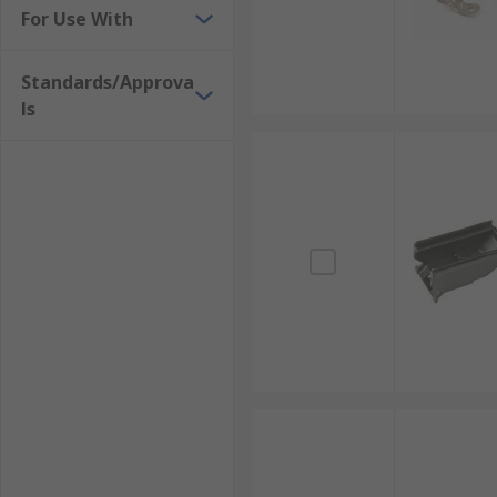
For Use With
Standards/Approva
ls