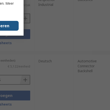
ken. Meer
Industrial
€ 2,48/zak
geren
voegen
sheets
5 eenheden)
Deutsch
Automotive
Connector
€ 5,122/eenheid
Backshell
voegen
sheets