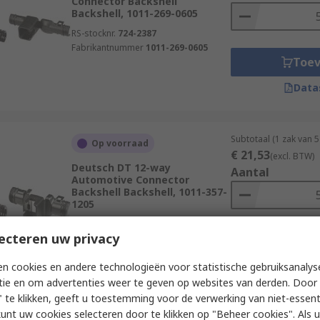
Connector Backshell
Backshell, 1011-269-0605
RS-stocknr.
724-2387
Fabrikantnummer
1011-269-0605
Toe
Data
Subtotaal (1 zak van 
Op voorraad
€ 21,53
(excl. BTW)
Deutsch DT 12-way
Aantal
Automotive Connector
Backshell Backshell, 1011-357-
1205
RS-stocknr.
724-2425
ecteren uw privacy
Fabrikantnummer
1011-357-1205
Toe
Data
n cookies en andere technologieën voor statistische gebruiksanalys
tie en om advertenties weer te geven op websites van derden. Door 
 te klikken, geeft u toestemming voor de verwerking van niet-essent
kunt uw cookies selecteren door te klikken op "Beheer cookies". Als u 
Subtotaal (1 zak van 