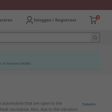
0
aceren
Inloggen / Registreer
s te kunnen bieden.
an automobile that are open to the
Tonen
eat resistance. Also, due to the vibration