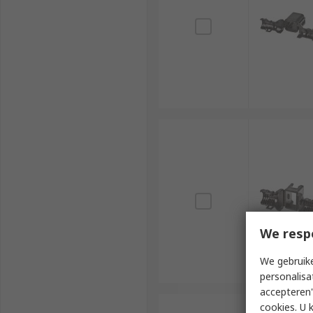
We resp
We gebruike
personalisa
accepteren"
cookies. U 