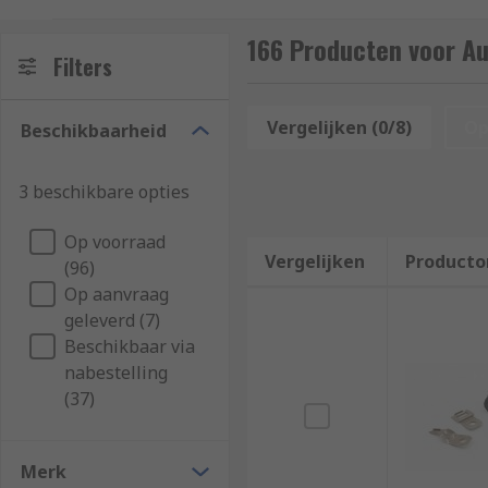
factors of being installed in a vehicle, the connecto
disconnect.
166 Producten voor A
Filters
What are automotive connector backshells us
Vergelijken (0/8)
Op
Beschikbaarheid
Automotive connector backshells stabilises the conne
backshells are often colour-coded or labelled so they
3 beschikbare opties
Why automotive connector backshells?
Op voorraad
Vergelijken
Producto
(96)
Automotive connector backshells can be used to change
Op aanvraag
which they will be used. This enables connections to
geleverd (7)
Beschikbaar via
nabestelling
(37)
Merk