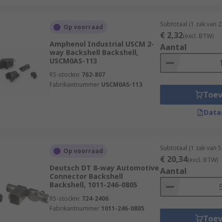
Subtotaal (1 zak van 
Op voorraad
€ 2,32
(excl. BTW)
Amphenol Industrial USCM 2-
Aantal
way Backshell Backshell,
USCM0AS-113
RS-stocknr.
762-807
Fabrikantnummer
USCM0AS-113
Toe
Data
Subtotaal (1 zak van 
Op voorraad
€ 20,34
(excl. BTW)
Deutsch DT 8-way Automotive
Aantal
Connector Backshell
Backshell, 1011-246-0805
RS-stocknr.
724-2406
Fabrikantnummer
1011-246-0805
Toe