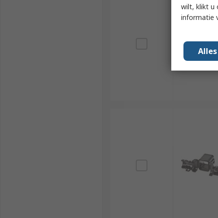
wilt, klikt
informatie 
Alle