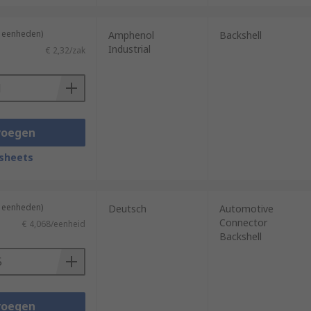
2 eenheden)
Amphenol
Backshell
Industrial
€ 2,32/zak
voegen
sheets
5 eenheden)
Deutsch
Automotive
Connector
€ 4,068/eenheid
Backshell
voegen