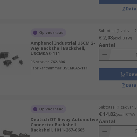
Data
Subtotaal (1 zak van 
Op voorraad
€ 2,08
(excl. BTW)
Amphenol Industrial USCM 2-
Aantal
way Backshell Backshell,
USCM0AS-111
RS-stocknr.
762-806
Fabrikantnummer
USCM0AS-111
Toe
Data
Subtotaal (1 zak van 
Op voorraad
€ 14,82
(excl. BTW)
Deutsch DT 6-way Automotive
Aantal
Connector Backshell
Backshell, 1011-267-0605