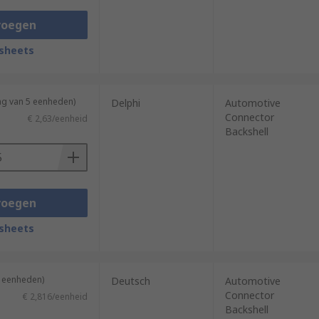
voegen
sheets
ng van 5 eenheden)
Delphi
Automotive
Connector
€ 2,63/eenheid
Backshell
voegen
sheets
5 eenheden)
Deutsch
Automotive
Connector
€ 2,816/eenheid
Backshell