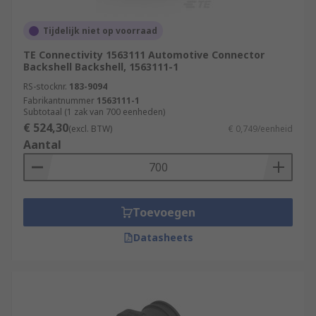
Tijdelijk niet op voorraad
TE Connectivity 1563111 Automotive Connector
Backshell Backshell, 1563111-1
RS-stocknr.
183-9094
Fabrikantnummer
1563111-1
Subtotaal (1 zak van 700 eenheden)
€ 524,30
(excl. BTW)
€ 0,749/eenheid
Aantal
Toevoegen
Datasheets