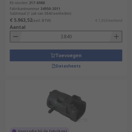
RS-stocknr.
217-6988
Fabrikantnummer
34950-2011
Subtotaal (1 zak van 3840 eenheden)
€ 5.963,52
(excl. BTW)
€ 1,553/eenheid
Aantal
Toevoegen
Datasheets
Voorradig bij de fabrikant