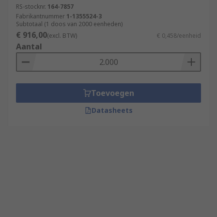
RS-stocknr.
164-7857
Fabrikantnummer
1-1355524-3
Subtotaal (1 doos van 2000 eenheden)
€ 916,00
(excl. BTW)
€ 0,458/eenheid
Aantal
Toevoegen
Datasheets