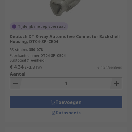
Tijdelijk niet op voorraad
Deutsch DT 3-way Automotive Connector Backshell
Housing, DT04-3P-CE04
RS-stocknr.
350-078
Fabrikantnummer
DT04-3P-CE04
Subtotaal (1 eenheid)
€ 4,34
(excl. BTW)
€ 4,34/eenheid
Aantal
Toevoegen
Datasheets