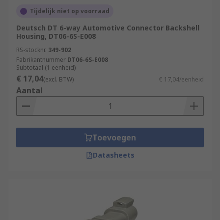
so they can be easily identified when connected
Tijdelijk niet op voorraad
to large modular boards.
Deutsch DT 6-way Automotive Connector Backshell
Housing, DT06-6S-E008
Why automotive connector backshells?
RS-stocknr.
349-902
Fabrikantnummer
DT06-6S-E008
Subtotaal (1 eenheid)
Automotive connector backshells can be used to
€ 17,04
(excl. BTW)
€ 17,04/eenheid
change the orientation of the connection and
Aantal
allow the connectors to be tailored to the
application in which they will be used. This
enables connections to be made when the space
available is restricted.
Toevoegen
Datasheets