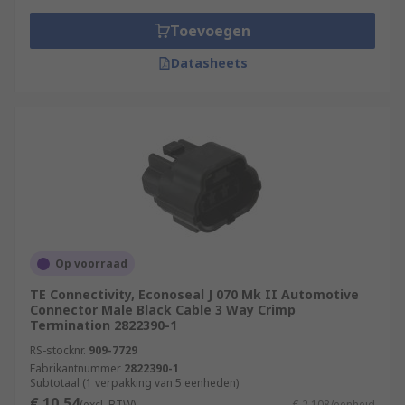
Toevoegen
Datasheets
Op voorraad
TE Connectivity, Econoseal J 070 Mk II Automotive
Connector Male Black Cable 3 Way Crimp
Termination 2822390-1
RS-stocknr.
909-7729
Fabrikantnummer
2822390-1
Subtotaal (1 verpakking van 5 eenheden)
€ 10,54
(excl. BTW)
€ 2,108/eenheid