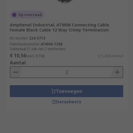
Op voorraad
Amphenol Industrial, ATM06 Connecting Cable
Female Black Cable 12 Way Crimp Termination
RS-stocknr.
224-5713
Fabrikantnummer
ATM06-12SB
Subtotaal (1 zak van 2 eenheden)
€ 10,56
(excl. BTW)
€ 5,28/eenheid
Aantal
Toevoegen
Datasheets