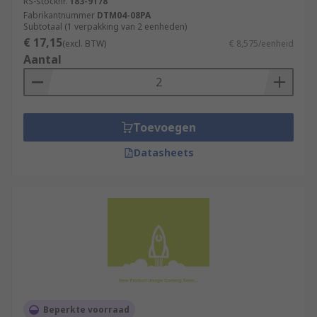
RS-stocknr.
183-9178
Fabrikantnummer
DTM04-08PA
Subtotaal (1 verpakking van 2 eenheden)
€ 17,15
(excl. BTW)
€ 8,575/eenheid
Aantal
Toevoegen
Datasheets
Beperkte voorraad