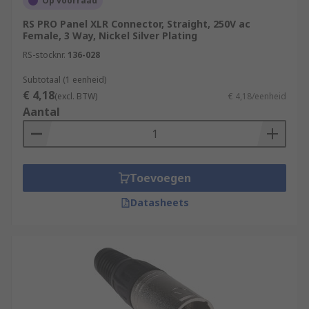
Op voorraad
higher pin counts can allow for a greater number
of signals being transferred through the cable
RS PRO Panel XLR Connector, Straight, 250V ac
for applications such as controlling multi-
Female, 3 Way, Nickel Silver Plating
function lighting system.
RS-stocknr.
136-028
Subtotaal (1 eenheid)
€ 4,18
(excl. BTW)
€ 4,18/eenheid
Aantal
Toevoegen
Datasheets