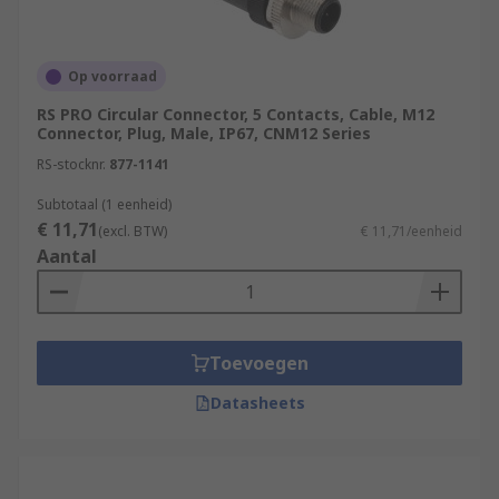
power. These types of multi-pin connectors are
used for simultaneous power and signal
transmission.
Op voorraad
Applications:
RS PRO Circular Connector, 5 Contacts, Cable, M12
Connector, Plug, Male, IP67, CNM12 Series
RS-stocknr.
877-1141
Circular industrial connectors can be found in
various areas including:
Subtotaal (1 eenheid)
€ 11,71
(excl. BTW)
€ 11,71/eenheid
Factory and Industrial Automation
Aantal
Manufacturing
Process Control
Industrial networking
Toevoegen
Measurement and instrumentation
Datasheets