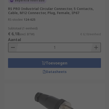
Beperkte voorraad
Circular Connectors commonly used sizes:
RS PRO Industrial Circular Connector, 5 Contacts,
Cable, M12 Connector, Plug, Female, IP67
RS-stocknr.
124-625
M12
M8
Subtotaal (1 eenheid)
€ 6,18
(excl. BTW)
€ 6,18/eenheid
M23
Aantal
M9
Miniature
What are Industrial Circular Connectors
Toevoegen
used for?
Datasheets
Typically they are used for data transfer,
electrical signal transmissions, or for powering
electrical devices using different connector
standards. In some cases, circular connectors are
designed to carry multiple types of data with